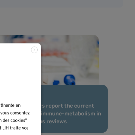
X
05 Avr 2018
LIH researchers report the current
rtinente en
knowledge on immune-metabolism in
, vous consentez
two prestigious reviews
n des cookies"
 LIH traite vos