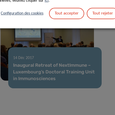
elles, veuillez cliquer sur
ici
.
Tout accepter
Tout rejeter
Configuration des cookies
14 Déc 2017
Inaugural Retreat of NextImmune –
Luxembourg’s Doctoral Training Unit
in Immunosciences