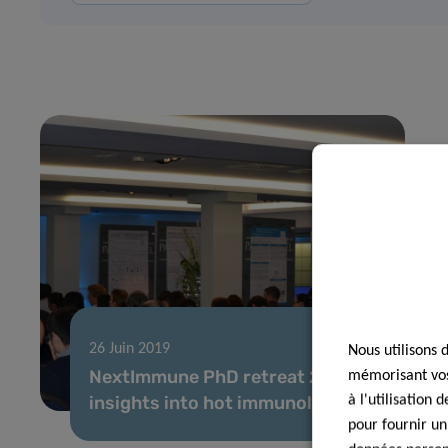
26 Juin 2019
Nous utilisons 
NextImmune PhD retreat 2019:
mémorisant vos 
insights into hot immunology topics
à l'utilisation
pour fournir un