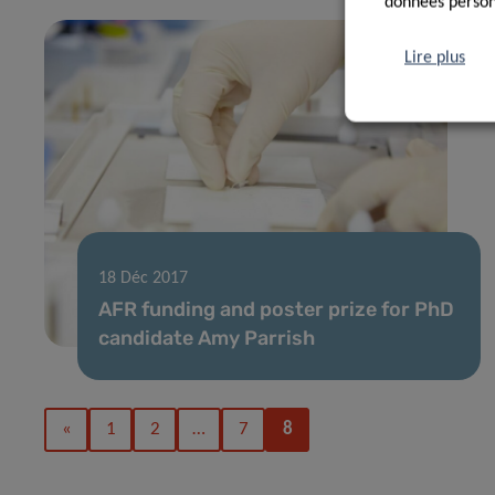
données personn
Lire plus
18 Déc 2017
AFR funding and poster prize for PhD
candidate Amy Parrish
«
1
2
…
7
8