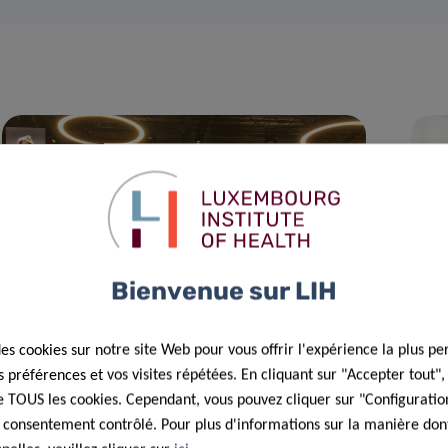
Bienvenue sur LIH
13 Août 2018
LIH PhD candidate made 39 inspiring
des cookies sur notre site Web pour vous offrir l'expérience la plus pe
encounters at the 2018 Lindau Nobel
préférences et vos visites répétées. En cliquant sur "Accepter tout"
Laureate Meeting
 de TOUS les cookies. Cependant, vous pouvez cliquer sur "Configuratio
 consentement contrôlé. Pour plus d'informations sur la manière dont