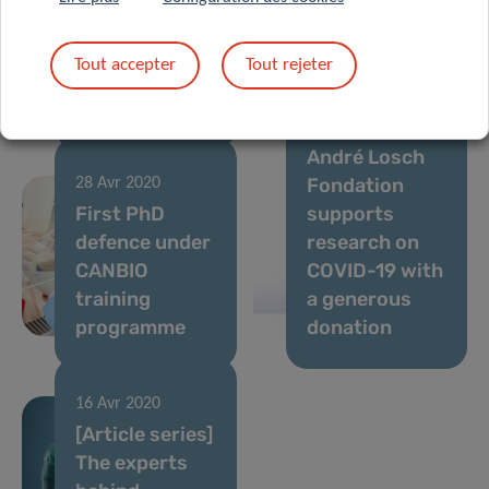
Luxembourg’s
The experts
biomedical
behind
Tout accepter
Tout rejeter
research
Luxembourg’s
scene
Covid-19 fight
23 Avr 2020
André Losch
Fondation
28 Avr 2020
First PhD
supports
defence under
research on
CANBIO
COVID-19 with
training
a generous
programme
donation
16 Avr 2020
[Article series]
The experts