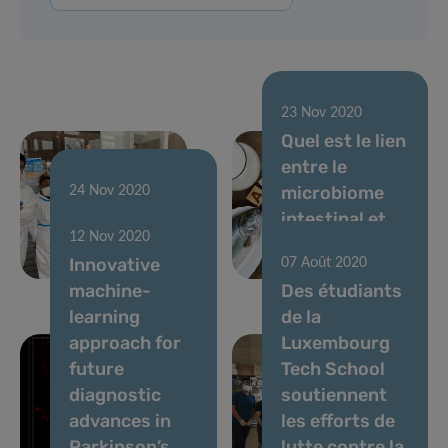
23 Nov 2020
Quel est le lien
entre le
microbiome
24 Nov 2020
Predi-COVID
intestinal et
12 Nov 2020
preliminary
les allergies
Innovative
07 Août 2020
results
alimentaires ?
machine-
Des étudiants
learning
de la
approach for
Luxembourg
future
Tech School
diagnostic
soutiennent
advances in
les efforts de
Parkinson’s
lutte contre la