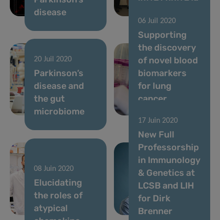
disease
Covid-19
06 Juil 2020
Supporting
the discovery
of novel blood
20 Juil 2020
Parkinson’s
biomarkers
disease and
for lung
the gut
cancer
microbiome
diagnostics
17 Juin 2020
New Full
Professorship
in Immunology
19 Juin 2020
08 Juin 2020
Renewed hope
& Genetics at
Elucidating
for treatment
LCSB and LIH
the roles of
of pain and
for Dirk
atypical
depression
Brenner