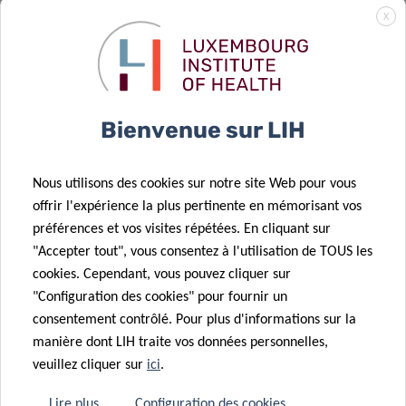
18 Mai 2020
X
[Article series]
The experts
08 Mai 2020
behind
FNR COVID-19
Luxembourg’s
Fast Track Call
Bienvenue sur LIH
Covid-19 fight
results
06 Mai 2020
Nous utilisons des cookies sur notre site Web pour vous
Fighting
offrir l'expérience la plus pertinente en mémorisant vos
Autoimmunity
préférences et vos visites répétées. En cliquant sur
and Cancer:
07 Mai 2020
"Accepter tout", vous consentez à l'utilisation de TOUS les
First results
The
cookies. Cependant, vous pouvez cliquer sur
of the CON-
Nutritional
"Configuration des cookies" pour fournir un
VINCE study
Key
consentement contrôlé. Pour plus d'informations sur la
04 Mai 2020
manière dont LIH traite vos données personnelles,
The Grand-
veuillez cliquer sur
ici
.
Ducal couple
30 Avr 2020
behind
[Article series]
Lire plus
Configuration des cookies