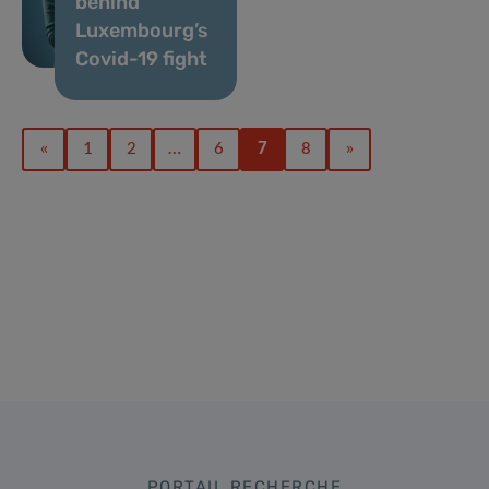
behind
Luxembourg’s
Covid-19 fight
«
1
2
…
6
7
8
»
PORTAIL RECHERCHE