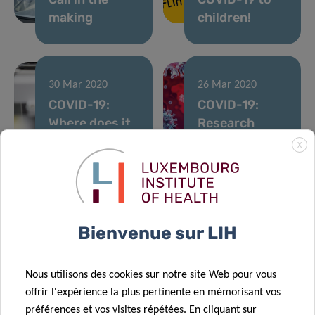
making
children!
30 Mar 2020
26 Mar 2020
COVID-19:
COVID-19:
Where does it
Research
really come
Luxembourg is
X
21 Fév 2020
from?
mobilising
Three LIH
projects to be
supported by
“Marie
Bienvenue sur LIH
Sklodowska-
Curie
Nous utilisons des cookies sur notre site Web pour vous
Individual
offrir l'expérience la plus pertinente en mémorisant vos
Fellowships”
préférences et vos visites répétées. En cliquant sur