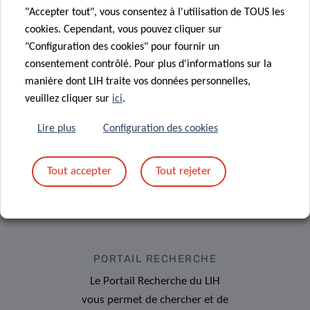
"Accepter tout", vous consentez à l'utilisation de TOUS les
cookies. Cependant, vous pouvez cliquer sur
«
1
2
…
6
7
"Configuration des cookies" pour fournir un
consentement contrôlé. Pour plus d'informations sur la
manière dont LIH traite vos données personnelles,
veuillez cliquer sur
ici
.
Lire plus
Configuration des cookies
Tout accepter
Tout rejeter
PORTAIL RECHERCHE
Le Portail Recherche du LIH
vous permet de chercher et de