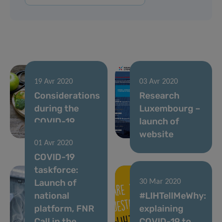
19 Avr 2020
03 Avr 2020
Considerations
Research
during the
Luxembourg –
COVID-19
launch of
crisis
website
01 Avr 2020
COVID-19
taskforce:
Launch of
30 Mar 2020
national
#LIHTellMeWhy:
platform, FNR
explaining
Call in the
COVID-19 to