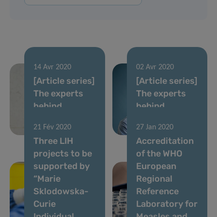
14 Avr 2020
02 Avr 2020
[Article series]
[Article series]
The experts
The experts
behind
behind
Luxembourg’s
Luxembourg’s
21 Fév 2020
27 Jan 2020
Covid-19 fight
Covid-19 fight
Three LIH
Accreditation
projects to be
of the WHO
supported by
European
“Marie
Regional
Sklodowska-
Reference
Curie
Laboratory for
Individual
Measles and