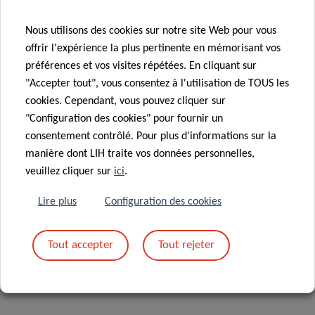
Inaugural
Retreat of
Nous utilisons des cookies sur notre site Web pour vous
NextImmune –
18 Déc 2017
offrir l'expérience la plus pertinente en mémorisant vos
AFR funding
Luxembourg’s
préférences et vos visites répétées. En cliquant sur
and poster
Doctoral
"Accepter tout", vous consentez à l'utilisation de TOUS les
prize for PhD
Training Unit
cookies. Cependant, vous pouvez cliquer sur
candidate Amy
in
"Configuration des cookies" pour fournir un
Parrish
Immunosciences
consentement contrôlé. Pour plus d'informations sur la
manière dont LIH traite vos données personnelles,
veuillez cliquer sur
ici
.
«
1
2
…
6
7
Lire plus
Configuration des cookies
Tout accepter
Tout rejeter