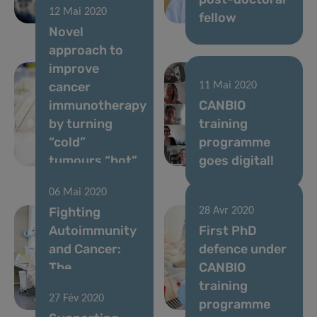
12 Mai 2020
therapy
fellow
Novel
approach to
improve
cancer
11 Mai 2020
immunotherapy
CANBIO
by turning
training
“cold”
programme
tumours “hot”
goes digital!
06 Mai 2020
Fighting
28 Avr 2020
Autoimmunity
First PhD
and Cancer:
defence under
The
CANBIO
Nutritional
training
27 Fév 2020
Key
programme