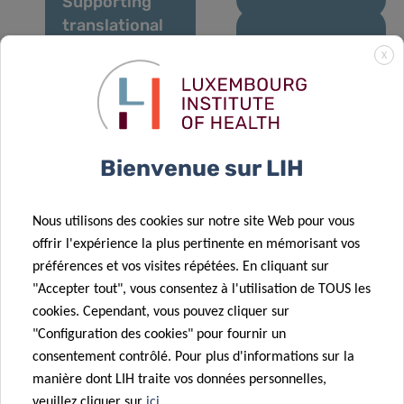
Supporting
translational
medicine
07 Fév 2020
X
through
Advancing
capacity
proteomics
building:
through
EATRIS-Plus
industrial
Bienvenue sur LIH
kicks off
collaborations
20 Jan 2020
Leukaemia
Nous utilisons des cookies sur notre site Web pour vous
research
29 Jan 2020
offrir l'expérience la plus pertinente en mémorisant vos
Defeating
supported by
préférences et vos visites répétées. En cliquant sur
cancer in
a donation
"Accepter tout", vous consentez à l'utilisation de TOUS les
Luxembourg:
from
cookies. Cependant, vous pouvez cliquer sur
Legs Kanning
Plooschter
"Configuration des cookies" pour fournir un
Prize 2019
Projet
consentement contrôlé. Pour plus d'informations sur la
manière dont LIH traite vos données personnelles,
veuillez cliquer sur
ici
.