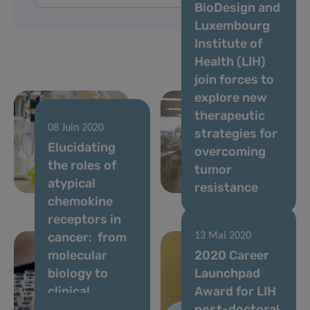
BioDesign and
Luxembourg
Institute of
Health (LIH)
join forces to
explore new
therapeutic
08 Juin 2020
strategies for
06 Juil 2020
Elucidating
Advancing
overcoming
the roles of
lung cancer
tumor
atypical
diagnostics
resistance
chemokine
receptors in
cancer: from
13 Mai 2020
molecular
2020 Career
biology to
Launchpad
clinical
Award for LIH
relevance and
post-doctoral