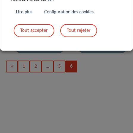
20 Jan 2020
Lire plus
Configuration des cookies
FNR CORE
06 Jan 2020
scheme funds
Understanding
Tout accepter
Tout rejeter
three research
how diffuse
projects at LIH
gliomas evolve
«
1
2
…
5
6