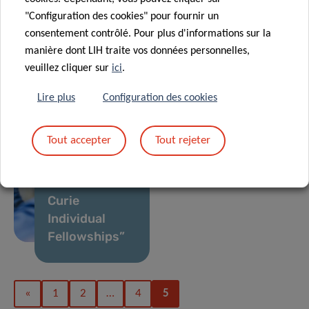
patient
"Configuration des cookies" pour fournir un
enrolled in
consentement contrôlé. Pour plus d'informations sur la
new European
17 Juin 2020
manière dont LIH traite vos données personnelles,
Digital
clinical trial
veuillez cliquer sur
ici
.
strategies to
against
21 Fév 2020
fight COVID-19
COVID-19
Lire plus
Configuration des cookies
Three LIH
projects to be
Tout accepter
Tout rejeter
supported by
“Marie
Sklodowska-
Curie
Individual
Fellowships”
«
1
2
…
4
5