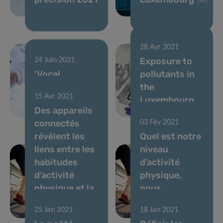
28 Avr 2021
Exposure to
24 Juin 2021
‘Vocal
pollutants in
biomarkers’ to
the
15 Avr 2021
monitor
Luxembourg
Des appareils
health
population
connectés
03 Fév 2021
révèlent les
Quel est notre
liens entre les
niveau
habitudes
d’activité
d’activité
physique,
physique et la
nous
variation du
Luxembourgeois
25 Jan 2021
18 Jan 2021
poids
?