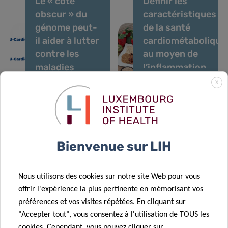
Le « côté
Définir les
obscur » du
caractéristiques
génome peut-
de la santé
il aider à lutter
cardiométabolique
contre les
au moyen de
maladies
l’inflammation
cardiovasculaires
et les
X
17 Août 2020
?
micronutriments
La
18 Nov 2020
Exposure to
consommation
pollutants –
de fruits et
what can the
légumes
Bienvenue sur LIH
hair of
prévient le
children in
risque de
Nous utilisons des cookies sur notre site Web pour vous
Luxembourg
diabète de
offrir l'expérience la plus pertinente en mémorisant vos
30 Avr 2020
tell us?
type 2
préférences et vos visites répétées. En cliquant sur
First
"Accepter tout", vous consentez à l'utilisation de TOUS les
Luxembourg
cookies. Cependant, vous pouvez cliquer sur