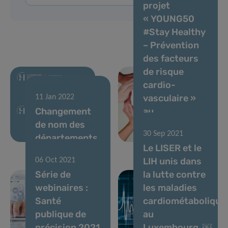
projet
« YOUNG50
#Stay Healthy
– Prévention
des facteurs
de risque
cardio-
vasculaire »
11 Jan 2022
Changement
au
de nom des
Luxembourg
30 Sep 2021
départements
Le LISER et le
LIH unis dans
06 Oct 2021
Série de
la lutte contre
webinaires :
les maladies
Santé
cardiométabolique
publique de
au
précision 2021
Luxembourg ￼