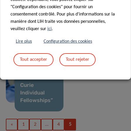
patient
"Configuration des cookies" pour fournir un
enrolled in
consentement contrôlé. Pour plus d'informations sur la
new European
17 Juin 2020
manière dont LIH traite vos données personnelles,
Digital
clinical trial
veuillez cliquer sur
ici
.
strategies to
against
21 Fév 2020
fight COVID-19
COVID-19
Lire plus
Configuration des cookies
Three LIH
projects to be
Tout accepter
Tout rejeter
supported by
“Marie
Sklodowska-
Curie
Individual
Fellowships”
«
1
2
…
4
5