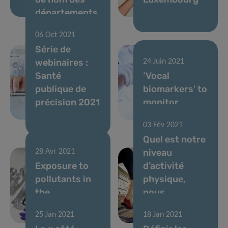
départements
06 Oct 2021
Série de
webinaires :
24 Juin 2021
Santé
‘Vocal
publique de
biomarkers’ to
précision 2021
monitor
health
03 Fév 2021
Quel est notre
niveau
28 Avr 2021
Exposure to
d’activité
pollutants in
physique,
the
nous
Luxembourg
Luxembourgeois
25 Jan 2021
18 Jan 2021
population
?