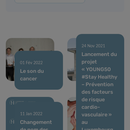
24 Nov 2021
Lancement du
24 Jan 2022
projet
Un allié pour
01 Fév 2022
« YOUNG50
Le son du
trouver notre
#Stay Healthy
cancer
voix
– Prévention
des facteurs
de risque
cardio-
vasculaire »
11 Jan 2022
Changement
au
de nom des
Luxembourg