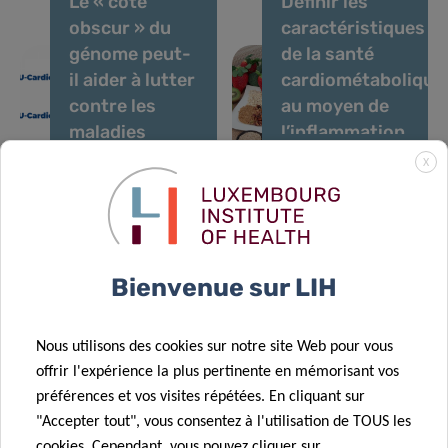
Le « côté
Définir les
obscur » du
caractéristiques
génome peut-
de la santé
il aider à lutter
cardiométabolique
contre les
au moyen de
maladies
l’inflammation
cardiovasculaires
et les
X
17 Août 2020
?
micronutriments
La
18 Nov 2020
Exposure to
consommation
pollutants –
de fruits et
what can the
légumes
Bienvenue sur LIH
hair of
prévient le
children in
risque de
Nous utilisons des cookies sur notre site Web pour vous
Luxembourg
diabète de
offrir l'expérience la plus pertinente en mémorisant vos
30 Avr 2020
tell us?
type 2
préférences et vos visites répétées. En cliquant sur
First
"Accepter tout", vous consentez à l'utilisation de TOUS les
Luxembourg
cookies. Cependant, vous pouvez cliquer sur