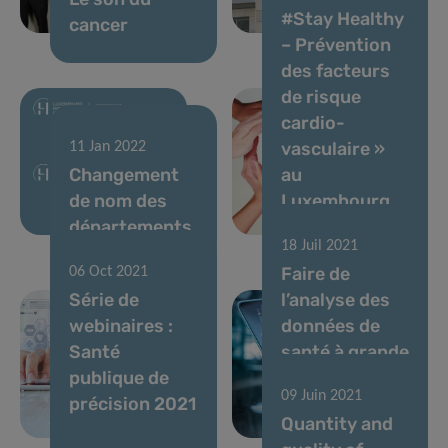
#Stay Healthy
cancer
voix
– Prévention
des facteurs
de risque
cardio-
vasculaire »
11 Jan 2022
Changement
au
de nom des
Luxembourg
départements
18 Juil 2021
Faire de
06 Oct 2021
Série de
l’analyse des
webinaires :
données de
Santé
santé à grande
publique de
échelle une
09 Juin 2021
précision 2021
réalité ￼
Quantity and