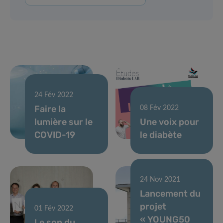
24 Fév 2022
Faire la
08 Fév 2022
lumière sur le
Une voix pour
COVID-19
le diabète
24 Nov 2021
Lancement du
24 Jan 2022
projet
Un allié pour
01 Fév 2022
« YOUNG50
Le son du
trouver notre