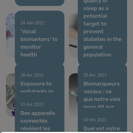
quality of
sleep as a
potential
target to
24 Juin 2021
‘Vocal
prevent
biomarkers’ to
diabetes in the
monitor
general
health
population
28 Avr 2021
20 Avr 2021
Exposure to
Biomarqueurs
pollutants in
vocaux : ce
the
que notre voix
15 Avr 2021
Luxembourg
nous dit sur
Des appareils
population
notre santé
connectés
03 Fév 2021
révèlent les
Quel est notre