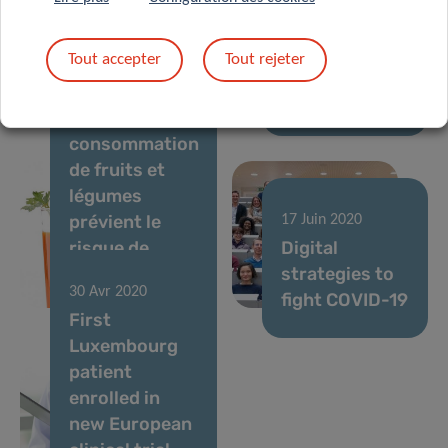
numérique et
hair of
intelligence
children in
Tout accepter
Tout rejeter
artificielle » au
Luxembourg
17 Août 2020
LIH
tell us?
La
consommation
de fruits et
légumes
prévient le
17 Juin 2020
risque de
Digital
diabète de
strategies to
30 Avr 2020
type 2
fight COVID-19
First
Luxembourg
patient
enrolled in
new European