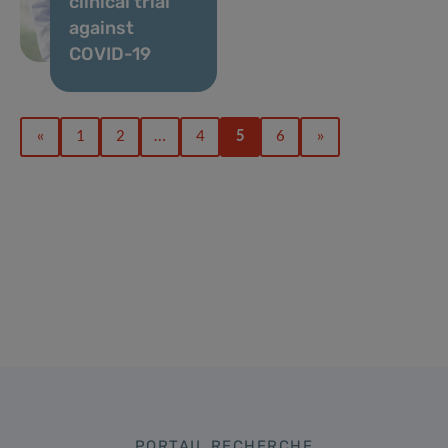
clinical trial
against
COVID-19
«
1
2
…
4
5
6
»
PORTAIL RECHERCHE