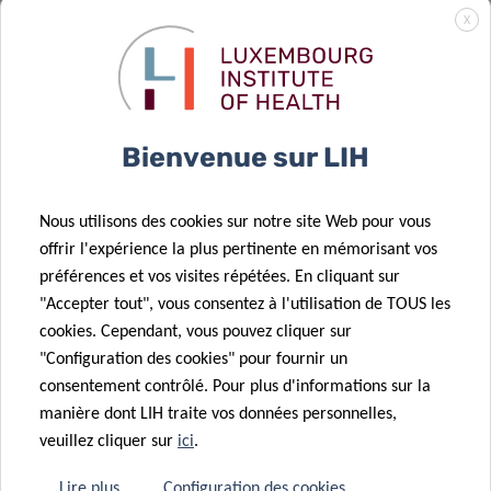
liens entre les
niveau
X
habitudes
d’activité
d’activité
physique,
physique et la
nous
variation du
Luxembourgeois
25 Jan 2021
18 Jan 2021
Bienvenue sur LIH
poids
?
Le « côté
Définir les
obscur » du
caractéristiques
Nous utilisons des cookies sur notre site Web pour vous
génome peut-
de la santé
offrir l'expérience la plus pertinente en mémorisant vos
il aider à lutter
cardiométabolique
préférences et vos visites répétées. En cliquant sur
contre les
au moyen de
"Accepter tout", vous consentez à l'utilisation de TOUS les
maladies
l’inflammation
cookies. Cependant, vous pouvez cliquer sur
cardiovasculaires
et les
"Configuration des cookies" pour fournir un
?
micronutriments
consentement contrôlé. Pour plus d'informations sur la
06 Jan 2021
18 Nov 2020
manière dont LIH traite vos données personnelles,
Renforcement
Exposure to
veuillez cliquer sur
ici
.
de l’axe «
pollutants –
Santé
what can the
Lire plus
Configuration des cookies