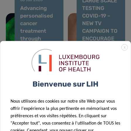
LARGE SCALE
08 Juil 2020
Advancing
TESTING
personalised
COVID-19 –
cancer
NEW TV
treatment
CAMPAIGN TO
through
ENCOURAGE
patient
YOU TO
X
“avatars”
SAY#AAAH
29 Mai 2020
Bienvenue sur LIH
CON-VINCE
02 Juin 2020
Predi-COVID –
study results
Nous utilisons des cookies sur notre site Web pour vous
Behind the
– second
offrir l'expérience la plus pertinente en mémorisant vos
scenes
testing phase
préférences et vos visites répétées. En cliquant sur
"Accepter tout", vous consentez à l'utilisation de TOUS les
cookies. Cependant, vous pouvez cliquer sur