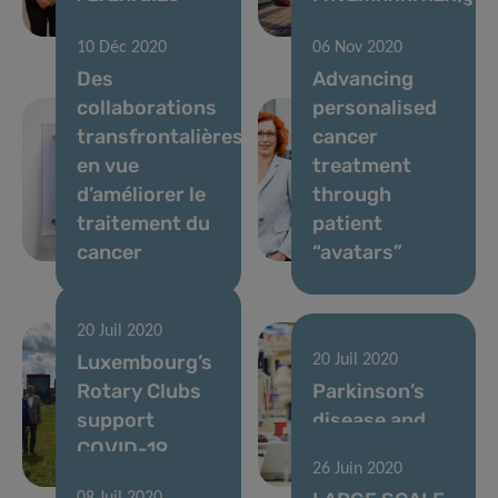
récidivantes
?
10 Déc 2020
06 Nov 2020
Des
Advancing
collaborations
personalised
transfrontalières
cancer
en vue
treatment
d’améliorer le
through
traitement du
patient
cancer
“avatars”
20 Juil 2020
Luxembourg’s
20 Juil 2020
Rotary Clubs
Parkinson’s
support
disease and
COVID-19
the gut
26 Juin 2020
research
microbiome