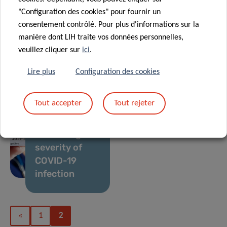
"Configuration des cookies" pour fournir un
consentement contrôlé. Pour plus d'informations sur la
22 Mai 2020
07 Mai 2020
manière dont LIH traite vos données personnelles,
Large scale
First results
veuillez cliquer sur
ici
.
COVID-19
of the CON-
testing
VINCE study
Lire plus
Configuration des cookies
Tout accepter
Tout rejeter
24 Avr 2020
Predicting the
severity of
COVID-19
infection
«
1
2