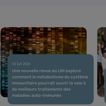
03 Juil 2026
Une nouvelle revue du LIH explore
comment le métabolisme du système
immunitaire pourrait ouvrir la voie à
de meilleurs traitements des
maladies auto-immunes