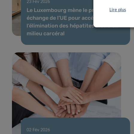
23 Fév 2026
Le Luxembourg mène le premier
Lire plus
échange de l’UE pour accélérer
l’élimination des hépatites B et C en
milieu carcéral
02 Fév 2026