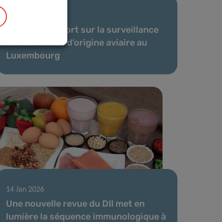
06 Fév 2026
Nouveau rapport sur la surveillance
des zoonoses d’origine aviaire au
Luxembourg
14 Jan 2026
Une nouvelle revue du DII met en
lumière la séquence immunologique à