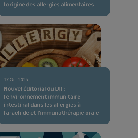
l’origine des allergies alimentaires
17 Oct 2025
Nouvel éditorial du DII :
l’environnement immunitaire
intestinal dans les allergies à
l’arachide et l’immunothérapie orale