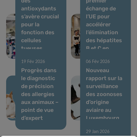
des
premier
antioxydants
échange de
s’avère crucial
l’UE pour
pour la
accélérer
fonction des
l’élimination
cellules
des hépatites
tueuses
B et C en
naturelles
milieu carcéral
19 Fév 2026
06 Fév 2026
Progrès dans
Nouveau
le diagnostic
rapport sur la
de précision
surveillance
des allergies
des zoonoses
aux animaux –
d’origine
point de vue
aviaire au
d’expert
Luxembourg
29 Jan 2026