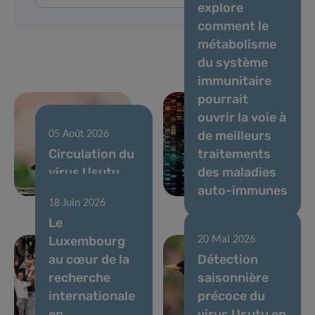
explore
comment le
métabolisme
du système
immunitaire
pourrait
ouvrir la voie à
de meilleurs
05 Août 2026
Circulation du
traitements
virus Usutu,
des maladies
juillet 2026
auto-immunes
18 Juin 2026
Le
Luxembourg
20 Mai 2026
au cœur de la
Détection
recherche
saisonnière
internationale
précoce du
en
virus Usutu en