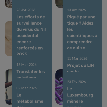
immunométabolisme
avril 2026
28 Avr 2026
13 Avr 2026
Les efforts de
Piqué par une
surveillance
tique ? Aidez
du virus du Nil
les
occidental
scientifiques à
encore
comprendre
renforcés en
ce qui se
2025
passe ensuite
11 Mar 2026
Projet du LIH
18 Mar 2026
Translater les
sur le
solutions
microbiome
23 Fév 2026
basées sur le
soutenu par
Le
09 Mar 2026
microbiome
une bourse
Le
Luxembourg
pour la santé
postdoctorale
métabolisme
mène le
intestinale
MSCA