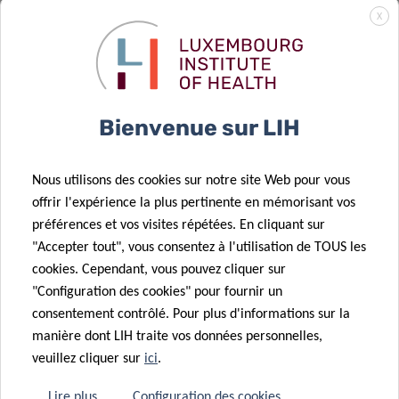
Surveillance
X
des épidémies
de grippe au
02 Fév 2026
Résultats de
Luxembourg à
l’appel CORE
l’aide des eaux
14 Jan 2026
Bienvenue sur LIH
FNR 2025
usées
Une nouvelle
revue du DII
Nous utilisons des cookies sur notre site Web pour vous
met en lumière
offrir l'expérience la plus pertinente en mémorisant vos
la séquence
08 Jan 2026
préférences et vos visites répétées. En cliquant sur
17 Oct 2025
immunologique
Akkermansia
"Accepter tout", vous consentez à l'utilisation de TOUS les
Nouvel
à l’origine des
muciniphila :
cookies. Cependant, vous pouvez cliquer sur
éditorial du DII
allergies
ami ou ennemi
"Configuration des cookies" pour fournir un
:
alimentaires
?
consentement contrôlé. Pour plus d'informations sur la
l’environnement
manière dont LIH traite vos données personnelles,
immunitaire
veuillez cliquer sur
ici
.
intestinal
01 Déc 2025
La recherche
dans les
Lire plus
Configuration des cookies