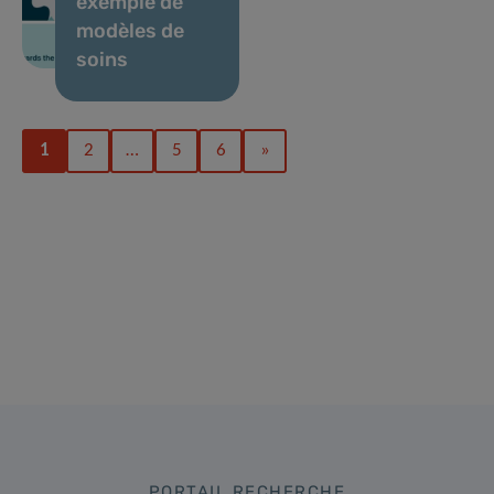
exemple de
modèles de
soins
1
2
…
5
6
»
PORTAIL RECHERCHE