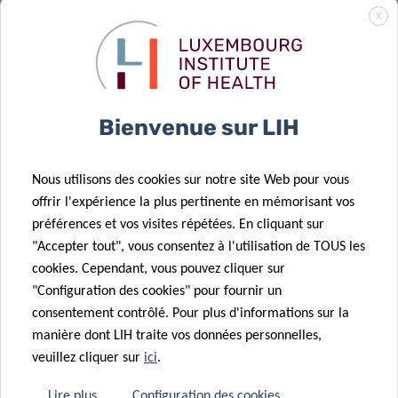
Surveillance
X
des épidémies
de grippe au
02 Fév 2026
Résultats de
Luxembourg à
l’appel CORE
l’aide des eaux
14 Jan 2026
Bienvenue sur LIH
FNR 2025
usées
Une nouvelle
revue du DII
Nous utilisons des cookies sur notre site Web pour vous
met en lumière
offrir l'expérience la plus pertinente en mémorisant vos
la séquence
08 Jan 2026
préférences et vos visites répétées. En cliquant sur
17 Oct 2025
immunologique
Akkermansia
"Accepter tout", vous consentez à l'utilisation de TOUS les
Nouvel
à l’origine des
muciniphila :
cookies. Cependant, vous pouvez cliquer sur
éditorial du DII
allergies
ami ou ennemi
"Configuration des cookies" pour fournir un
:
alimentaires
?
consentement contrôlé. Pour plus d'informations sur la
l’environnement
manière dont LIH traite vos données personnelles,
immunitaire
veuillez cliquer sur
ici
.
intestinal
01 Déc 2025
La recherche
dans les
Lire plus
Configuration des cookies