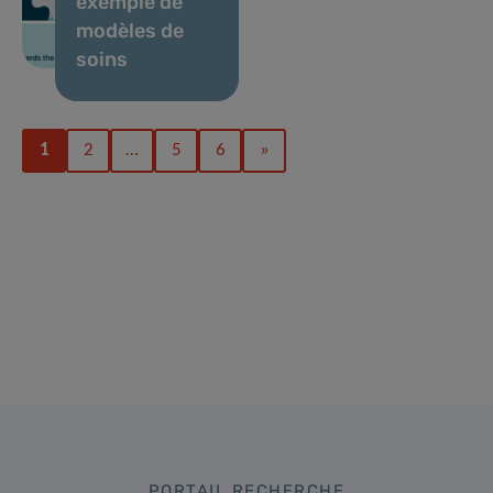
exemple de
modèles de
soins
1
2
…
5
6
»
PORTAIL RECHERCHE