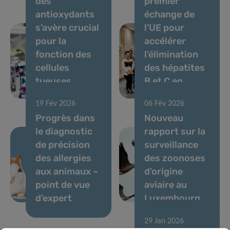
des
premier
antioxydants
échange de
s’avère crucial
l’UE pour
pour la
accélérer
fonction des
l’élimination
cellules
des hépatites
tueuses
B et C en
naturelles
milieu carcéral
19 Fév 2026
06 Fév 2026
Progrès dans
Nouveau
le diagnostic
rapport sur la
de précision
surveillance
des allergies
des zoonoses
aux animaux –
d’origine
point de vue
aviaire au
d’expert
Luxembourg
29 Jan 2026