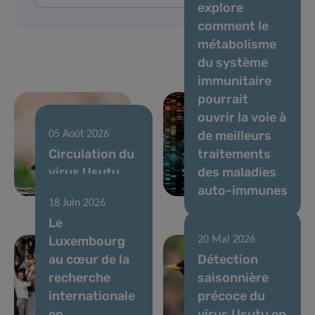
explore
comment le
métabolisme
du système
immunitaire
pourrait
ouvrir la voie à
de meilleurs
05 Août 2026
Circulation du
traitements
virus Usutu,
des maladies
juillet 2026
auto-immunes
18 Juin 2026
Le
Luxembourg
20 Mai 2026
au cœur de la
Détection
recherche
saisonnière
internationale
précoce du
en
virus Usutu en