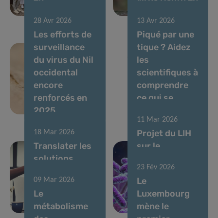
immunométabolisme
avril 2026
28 Avr 2026
13 Avr 2026
Les efforts de
Piqué par une
surveillance
tique ? Aidez
du virus du Nil
les
occidental
scientifiques à
encore
comprendre
renforcés en
ce qui se
2025
passe ensuite
11 Mar 2026
Projet du LIH
18 Mar 2026
Translater les
sur le
solutions
microbiome
23 Fév 2026
basées sur le
soutenu par
Le
09 Mar 2026
microbiome
une bourse
Le
Luxembourg
pour la santé
postdoctorale
métabolisme
mène le
intestinale
MSCA