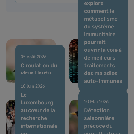
explore
comment le
métabolisme
du système
immunitaire
pourrait
ouvrir la voie à
de meilleurs
05 Août 2026
Circulation du
traitements
virus Usutu,
des maladies
juillet 2026
auto-immunes
18 Juin 2026
Le
Luxembourg
20 Mai 2026
au cœur de la
Détection
recherche
saisonnière
internationale
précoce du
en
virus Usutu en