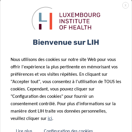
Surveillance
X
des épidémies
de grippe au
02 Fév 2026
Résultats de
Luxembourg à
l’appel CORE
l’aide des eaux
14 Jan 2026
Bienvenue sur LIH
FNR 2025
usées
Une nouvelle
revue du DII
Nous utilisons des cookies sur notre site Web pour vous
met en lumière
offrir l'expérience la plus pertinente en mémorisant vos
la séquence
08 Jan 2026
préférences et vos visites répétées. En cliquant sur
17 Oct 2025
immunologique
Akkermansia
"Accepter tout", vous consentez à l'utilisation de TOUS les
Nouvel
à l’origine des
muciniphila :
cookies. Cependant, vous pouvez cliquer sur
éditorial du DII
allergies
ami ou ennemi
"Configuration des cookies" pour fournir un
:
alimentaires
?
consentement contrôlé. Pour plus d'informations sur la
l’environnement
manière dont LIH traite vos données personnelles,
immunitaire
veuillez cliquer sur
ici
.
intestinal
01 Déc 2025
La recherche
dans les
Lire plus
Configuration des cookies