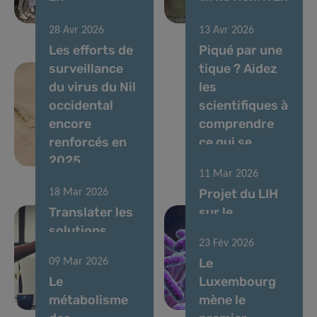
immunométabolisme
avril 2026
28 Avr 2026
13 Avr 2026
Les efforts de
Piqué par une
surveillance
tique ? Aidez
du virus du Nil
les
occidental
scientifiques à
encore
comprendre
renforcés en
ce qui se
2025
passe ensuite
11 Mar 2026
Projet du LIH
18 Mar 2026
Translater les
sur le
solutions
microbiome
23 Fév 2026
basées sur le
soutenu par
Le
09 Mar 2026
microbiome
une bourse
Le
Luxembourg
pour la santé
postdoctorale
métabolisme
mène le
intestinale
MSCA