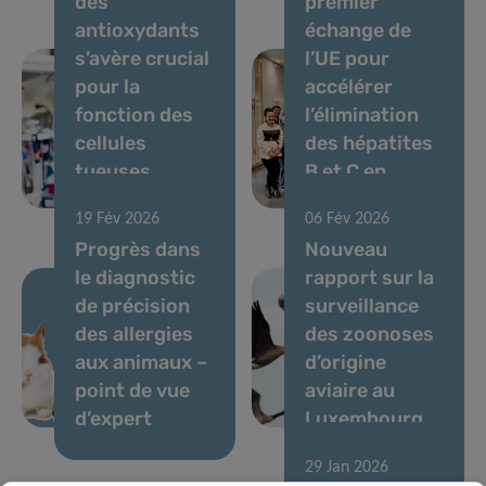
des
premier
antioxydants
échange de
s’avère crucial
l’UE pour
pour la
accélérer
fonction des
l’élimination
cellules
des hépatites
tueuses
B et C en
naturelles
milieu carcéral
19 Fév 2026
06 Fév 2026
Progrès dans
Nouveau
le diagnostic
rapport sur la
de précision
surveillance
des allergies
des zoonoses
aux animaux –
d’origine
point de vue
aviaire au
d’expert
Luxembourg
29 Jan 2026