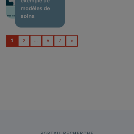
exemple de
modèles de
soins
1
2
…
6
7
»
PORTAIL RECHERCHE