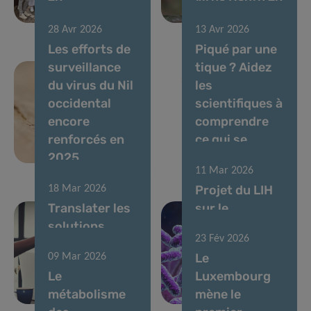
immunométabolisme
avril 2026
28 Avr 2026
13 Avr 2026
Les efforts de
Piqué par une
surveillance
tique ? Aidez
du virus du Nil
les
occidental
scientifiques à
encore
comprendre
renforcés en
ce qui se
2025
passe ensuite
11 Mar 2026
Projet du LIH
18 Mar 2026
Translater les
sur le
solutions
microbiome
23 Fév 2026
basées sur le
soutenu par
Le
09 Mar 2026
microbiome
une bourse
Le
Luxembourg
pour la santé
postdoctorale
métabolisme
mène le
intestinale
MSCA