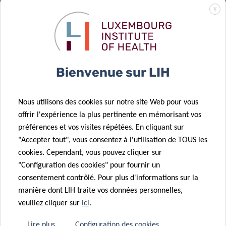
Surveillance
X
des épidémies
de grippe au
02 Fév 2026
Résultats de
Luxembourg à
l’appel CORE
l’aide des eaux
14 Jan 2026
Bienvenue sur LIH
FNR 2025
usées
Une nouvelle
revue du DII
Nous utilisons des cookies sur notre site Web pour vous
met en lumière
offrir l'expérience la plus pertinente en mémorisant vos
la séquence
08 Jan 2026
préférences et vos visites répétées. En cliquant sur
17 Oct 2025
immunologique
Akkermansia
"Accepter tout", vous consentez à l'utilisation de TOUS les
Nouvel
à l’origine des
muciniphila :
cookies. Cependant, vous pouvez cliquer sur
éditorial du DII
allergies
ami ou ennemi
"Configuration des cookies" pour fournir un
:
alimentaires
?
consentement contrôlé. Pour plus d'informations sur la
l’environnement
manière dont LIH traite vos données personnelles,
immunitaire
veuillez cliquer sur
ici
.
intestinal
01 Déc 2025
La recherche
dans les
Lire plus
Configuration des cookies