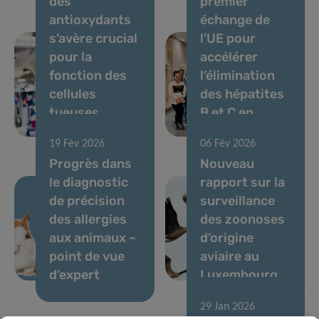
des
premier
antioxydants
échange de
s’avère crucial
l’UE pour
pour la
accélérer
fonction des
l’élimination
cellules
des hépatites
tueuses
B et C en
naturelles
milieu carcéral
19 Fév 2026
06 Fév 2026
Progrès dans
Nouveau
le diagnostic
rapport sur la
de précision
surveillance
des allergies
des zoonoses
aux animaux –
d’origine
point de vue
aviaire au
d’expert
Luxembourg
29 Jan 2026