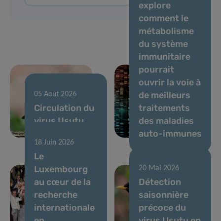
explore
comment le
métabolisme
du système
immunitaire
pourrait
ouvrir la voie à
de meilleurs
05 Août 2026
Circulation du
traitements
virus Usutu,
des maladies
juillet 2026
auto-immunes
18 Juin 2026
Le
Luxembourg
20 Mai 2026
au cœur de la
Détection
recherche
saisonnière
internationale
précoce du
en
virus Usutu en