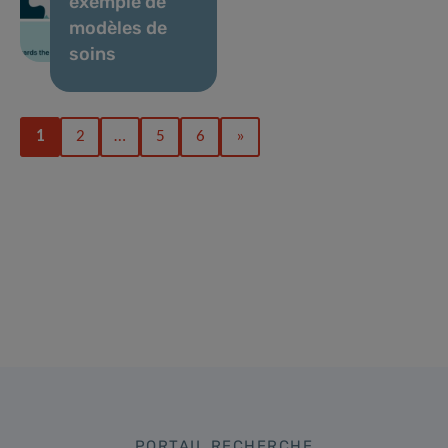
exemple de
modèles de
soins
1
2
…
5
6
»
PORTAIL RECHERCHE