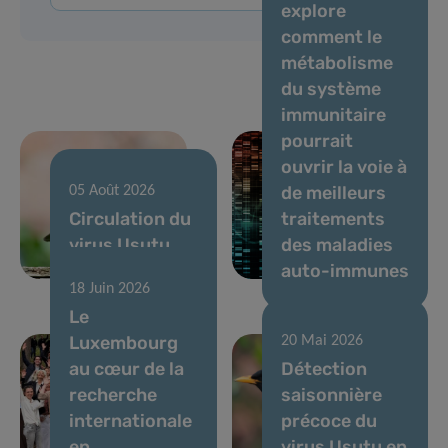
explore
comment le
métabolisme
du système
immunitaire
pourrait
ouvrir la voie à
de meilleurs
05 Août 2026
Circulation du
traitements
virus Usutu,
des maladies
juillet 2026
auto-immunes
18 Juin 2026
Le
Luxembourg
20 Mai 2026
au cœur de la
Détection
recherche
saisonnière
internationale
précoce du
en
virus Usutu en