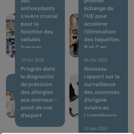
des
premier
antioxydants
échange de
s’avère crucial
l’UE pour
pour la
accélérer
fonction des
l’élimination
cellules
des hépatites
tueuses
B et C en
naturelles
milieu carcéral
19 Fév 2026
06 Fév 2026
Progrès dans
Nouveau
le diagnostic
rapport sur la
de précision
surveillance
des allergies
des zoonoses
aux animaux –
d’origine
point de vue
aviaire au
d’expert
Luxembourg
29 Jan 2026