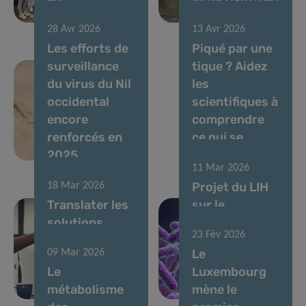
immunométabolisme
avril 2026
28 Avr 2026
13 Avr 2026
Les efforts de
Piqué par une
surveillance
tique ? Aidez
du virus du Nil
les
occidental
scientifiques à
encore
comprendre
renforcés en
ce qui se
2025
passe ensuite
11 Mar 2026
Projet du LIH
18 Mar 2026
Translater les
sur le
solutions
microbiome
23 Fév 2026
basées sur le
soutenu par
Le
09 Mar 2026
microbiome
une bourse
Le
Luxembourg
pour la santé
postdoctorale
métabolisme
mène le
intestinale
MSCA