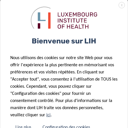
Surveillance
X
des épidémies
de grippe au
02 Fév 2026
Résultats de
Luxembourg à
l’appel CORE
l’aide des eaux
14 Jan 2026
Bienvenue sur LIH
FNR 2025
usées
Une nouvelle
revue du DII
Nous utilisons des cookies sur notre site Web pour vous
met en lumière
offrir l'expérience la plus pertinente en mémorisant vos
la séquence
08 Jan 2026
préférences et vos visites répétées. En cliquant sur
17 Oct 2025
immunologique
Akkermansia
"Accepter tout", vous consentez à l'utilisation de TOUS les
Nouvel
à l’origine des
muciniphila :
cookies. Cependant, vous pouvez cliquer sur
éditorial du DII
allergies
ami ou ennemi
"Configuration des cookies" pour fournir un
:
alimentaires
?
consentement contrôlé. Pour plus d'informations sur la
l’environnement
manière dont LIH traite vos données personnelles,
immunitaire
veuillez cliquer sur
ici
.
intestinal
01 Déc 2025
La recherche
dans les
Lire plus
Configuration des cookies