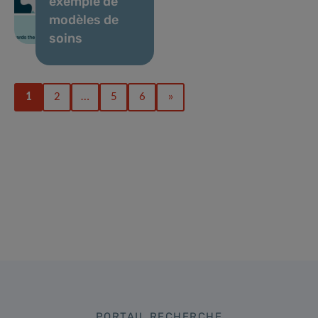
exemple de
modèles de
soins
1
2
…
5
6
»
PORTAIL RECHERCHE