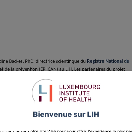
udine Backes, PhD, directrice scientifique du
Registre National du
t de la prévention (EPI CAN) au LIH. Les partenaires du projet
(LISER) et le
Service de santé au travail multisectoriel
(STM).
er 2020-2024 » et est soutenue par la
Direction de la santé
du
Bienvenue sur LIH
des cookies sur notre site Web pour vous offrir l'expérience la plus pe