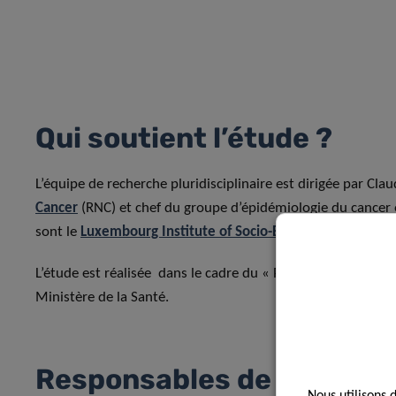
Qui soutient l’étude ?
L’équipe de recherche pluridisciplinaire est dirigée par Cla
Cancer
(RNC) et chef du groupe d’épidémiologie du cancer e
sont le
Luxembourg Institute of Socio-Economic Research
L’étude est réalisée dans le cadre du « Plan National Canc
Ministère de la Santé.
Responsables de projet
Nous utilisons 