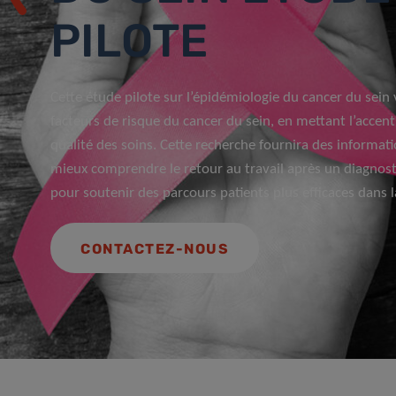
PILOTE
Cette étude pilote sur l’épidémiologie du cancer du sein v
facteurs de risque du cancer du sein, en mettant l’accent 
qualité des soins. Cette recherche fournira des informa
mieux comprendre le retour au travail après un diagnosti
pour soutenir des parcours patients plus efficaces dans la
CONTACTEZ-NOUS