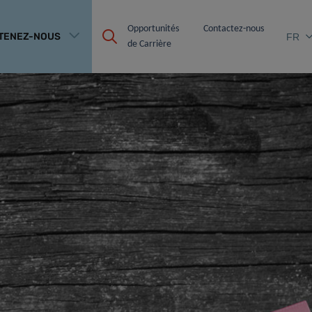
Opportunités 
Contactez-nous
TENEZ-NOUS
FR
de Carrière