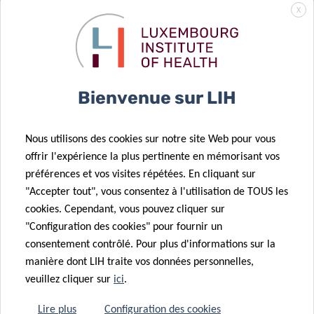
X
Room:
Curie (3rd floor)
1B, rue Thomas Edison
L-1445 Strassen
Luxembourg
Bienvenue sur LIH
Please register by sending an email to
celine.ruelle@lih.lu
.
Nous utilisons des cookies sur notre site Web pour vous
offrir l'expérience la plus pertinente en mémorisant vos
préférences et vos visites répétées. En cliquant sur
"Accepter tout", vous consentez à l'utilisation de TOUS les
cookies. Cependant, vous pouvez cliquer sur
Partagez sur
"Configuration des cookies" pour fournir un
consentement contrôlé. Pour plus d'informations sur la
manière dont LIH traite vos données personnelles,
veuillez cliquer sur
ici
.
Lire plus
Configuration des cookies