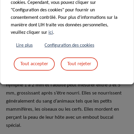
cookies. Cependant, vous pouvez cliquer sur
"Configuration des cookies" pour fournir un
consentement contrôlé. Pour plus d'informations sur la
manière dont LIH traite vos données personnelles,
FAQS
veuillez cliquer sur
ici
.
Lire plus
Configuration des cookies
QU’EST-CE QU’UNE TIQUE?
Les tiques sont des arachnides parasites (et non des
Tout accepter
Tout rejeter
insectes). Leur taille varie selon les stades de
développement : la larve mesure environ 0,5 mm, la
nymphe 1 à 2 mm et l’adulte peut mesurer entre 3 et 5
mm, grossissant après s’être nourri. Elles se nourrissent
généralement du sang d’animaux tels que les petits
mammifères, les oiseaux ou les cerfs. Elles mordent en
perçant la peau de leur hôte avec un embout buccal
spécial.