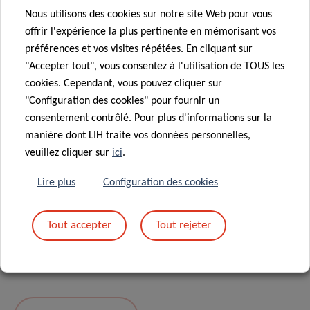
Nous utilisons des cookies sur notre site Web pour vous
Message
*
offrir l'expérience la plus pertinente en mémorisant vos
préférences et vos visites répétées. En cliquant sur
"Accepter tout", vous consentez à l'utilisation de TOUS les
cookies. Cependant, vous pouvez cliquer sur
"Configuration des cookies" pour fournir un
consentement contrôlé. Pour plus d'informations sur la
manière dont LIH traite vos données personnelles,
veuillez cliquer sur
ici
.
Lire plus
Configuration des cookies
En envoyant votre message, vous acceptez
la
Tout accepter
Tout rejeter
politique de confidentialité du LIH.