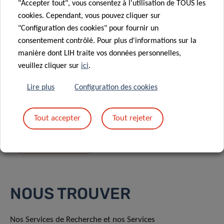
"Accepter tout", vous consentez à l'utilisation de TOUS les
cookies. Cependant, vous pouvez cliquer sur
"Configuration des cookies" pour fournir un
consentement contrôlé. Pour plus d'informations sur la
manière dont LIH traite vos données personnelles,
En envoyant votre message, vous acceptez
la
veuillez cliquer sur
ici
.
politique de confidentialité du LIH.
Lire plus
Configuration des cookies
Tout accepter
Tout rejeter
NOUS TROUVER
Nos Services de Recherche et nos Services