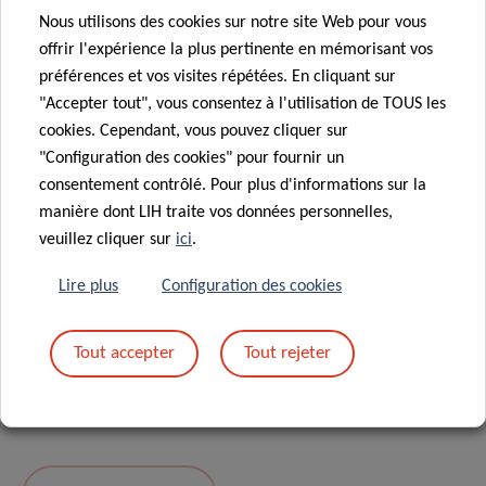
Nous utilisons des cookies sur notre site Web pour vous
Message
*
offrir l'expérience la plus pertinente en mémorisant vos
préférences et vos visites répétées. En cliquant sur
"Accepter tout", vous consentez à l'utilisation de TOUS les
cookies. Cependant, vous pouvez cliquer sur
"Configuration des cookies" pour fournir un
consentement contrôlé. Pour plus d'informations sur la
manière dont LIH traite vos données personnelles,
veuillez cliquer sur
ici
.
Lire plus
Configuration des cookies
En envoyant votre message, vous acceptez
la
Tout accepter
Tout rejeter
politique de confidentialité du LIH.