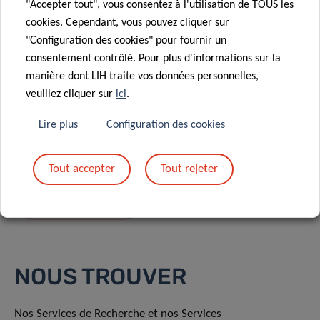
"Accepter tout", vous consentez à l'utilisation de TOUS les
cookies. Cependant, vous pouvez cliquer sur
"Configuration des cookies" pour fournir un
consentement contrôlé. Pour plus d'informations sur la
manière dont LIH traite vos données personnelles,
En envoyant votre message, vous acceptez
la
veuillez cliquer sur
ici
.
politique de confidentialité du LIH.
Lire plus
Configuration des cookies
Tout accepter
Tout rejeter
NOUS TROUVER
Nos Services de Recherche et nos Services