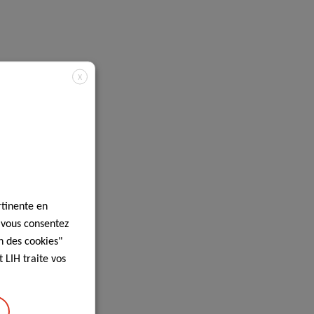
X
rtinente en
, vous consentez
n des cookies"
 LIH traite vos