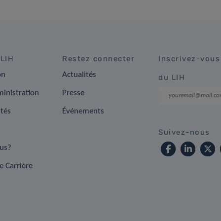
 LIH
Restez connecter
Inscrivez-vous
on
Actualités
du LIH
inistration
Presse
ités
Événements
s
Suivez-nous
us?
e Carrière