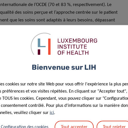
nternationale de l’OCDE (70 et 83 %, respectivement). Le
ualité des soins perçue et l’approche centrée sur le patient
timent que les soins sont adaptés à leurs besoins, dépassant
tivement élevée, avec 66 % des personnes au Luxembourg
e 62 %.
Bienvenue sur LIH
a compréhension des informations
des cookies sur notre site Web pour vous offrir l'expérience la plus pe
harge des maladies chroniques
préférences et vos visites répétées. En cliquant sur "Accepter tout"
 de TOUS les cookies. Cependant, vous pouvez cliquer sur "Configuratio
r propre santé, un chiffre inférieur à la moyenne de l’OCDE
 consentement contrôlé. Pour plus d'informations sur la manière dont
 de santé numériques restent aussi une préoccupation :
elles, veuillez cliquer sur
ici
.
iants dans leur capacité à comprendre et utiliser les
ue les sites web spécialisés ou les plateformes officielles,
Tout accepter
Tout rejeter
Configuration des cookies