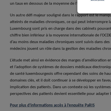
un taux en dessous de la moyenne de l’OCDE (19 %), déjà r
Un autre défi majeur souligné dans le rapport est le manqu
atteints de maladies chroniques, ce qui peut interrompre la
Luxembourg sont pris en charge dans des cabinets pouvan
chiffre bien inférieur à la moyenne internationale de l’OCD
d’au moins deux maladies chroniques sont suivis dans des 
médecins jouent un rôle dans la gestion des maladies chr
L’étude met ainsi en évidence des marges d’amélioration e
et l’adoption de systèmes de dossiers médicaux électroniq
de santé luxembourgeois offre cependant des soins de haute
domaines clés, et il doit continuer à se développer en fave
implication des patients. Dans un contexte où les systèmes 
perspectives des patients devient essentielle pour adapter l
Pour plus d’informations accès à l’enquête PaRIS