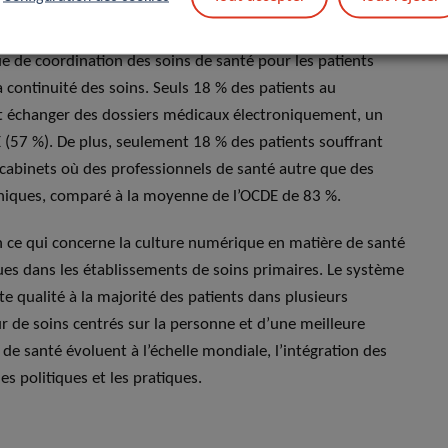
elativement basse.
e de coordination des soins de santé pour les patients
 continuité des soins. Seuls 18 % des patients au
t échanger des dossiers médicaux électroniquement, un
E (57 %). De plus, seulement 18 % des patients souffrant
cabinets où des professionnels de santé autre que des
oniques, comparé à la moyenne de l’OCDE de 83 %.
n ce qui concerne la culture numérique en matière de santé
ues dans les établissements de soins primaires. Le système
 qualité à la majorité des patients dans plusieurs
ur de soins centrés sur la personne et d’une meilleure
de santé évoluent à l’échelle mondiale, l’intégration des
es politiques et les pratiques.