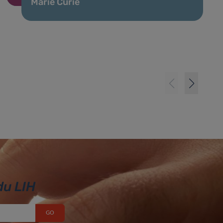
Marie Curie
du LIH