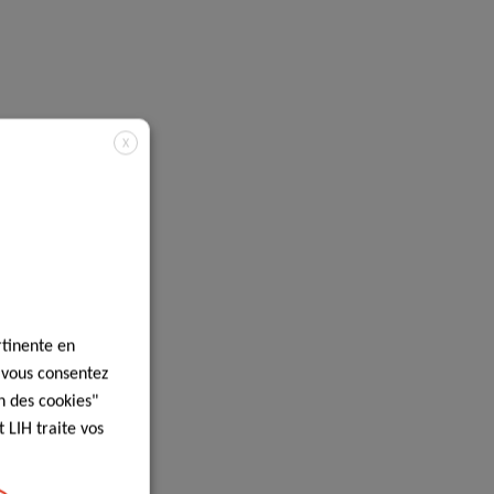
X
rtinente en
, vous consentez
n des cookies"
 LIH traite vos