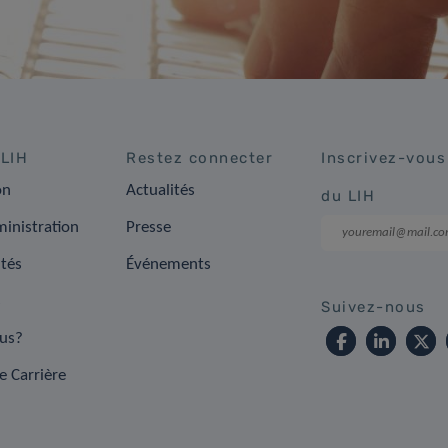
 LIH
Restez connecter
Inscrivez-vous
on
Actualités
du LIH
inistration
Presse
ités
Événements
s
Suivez-nous
us?
e Carrière