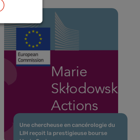
Une chercheuse en cancérologie du
LIH reçoit la prestigieuse bourse