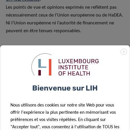
Les points de vue et opinions exprimés ne reflètent pas
nécessairement ceux de l’Union européenne ou de HaDEA.
Ni l’Union européenne ni l’autorité de financement ne
peuvent en être tenues responsables.
X
CONTACT
Bienvenue sur LIH
Judith
Hübschen
Nous utilisons des cookies sur notre site Web pour vous
Contact
offrir l'expérience la plus pertinente en mémorisant vos
préférences et vos visites répétées. En cliquant sur
"Accepter tout", vous consentez à l'utilisation de TOUS les