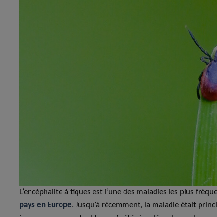
L’encéphalite à tiques est l’une des maladies les plus fréq
pays en Europe
. Jusqu’à récemment, la maladie était princ