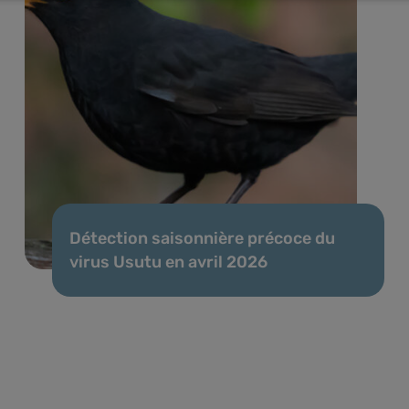
Détection saisonnière précoce du
virus Usutu en avril 2026