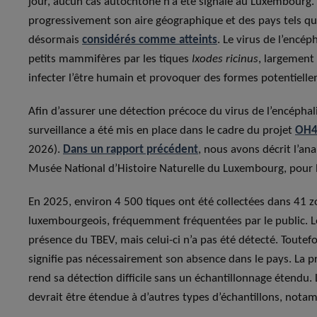
jour, aucun cas autochtone n’a été signalé au Luxembourg. 
progressivement son aire géographique et des pays tels qu
désormais
considérés comme atteints
. Le virus de l’encé
petits mammifères par les tiques
Ixodes ricinus
, largement
infecter l’être humain et provoquer des formes potentielle
Afin d’assurer une détection précoce du virus de l’encépha
surveillance a été mis en place dans le cadre du projet
OH4
2026).
Dans un rapport précédent
, nous avons décrit l’an
Musée National d’Histoire Naturelle du Luxembourg, pour 
En 2025, environ 4 500 tiques ont été collectées dans 41 zo
luxembourgeois, fréquemment fréquentées par le public. Le
présence du TBEV, mais celui-ci n’a pas été détecté. Toutefo
signifie pas nécessairement son absence dans le pays. La pré
rend sa détection difficile sans un échantillonnage étendu. 
devrait être étendue à d’autres types d’échantillons, no