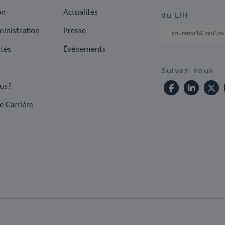
on
Actualités
du LIH
inistration
Presse
ités
Événements
s
Suivez-nous
us?
e Carrière