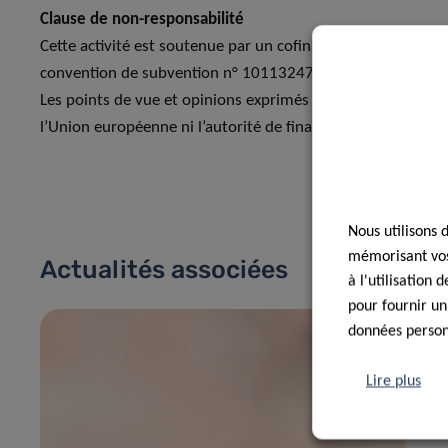
Clause de non-responsabilité
Cette activité est soutenue par un cofinancement du prog
convention de subvention n° 101132473
OH4Surveillance
.
Les points de vue et opinions exprimés ne reflètent pas 
l’Union européenne ni l’autorité de financement ne peuven
Nous utilisons 
mémorisant vos 
Actualités associées
à l'utilisation
pour fournir un
données personn
Lire plus