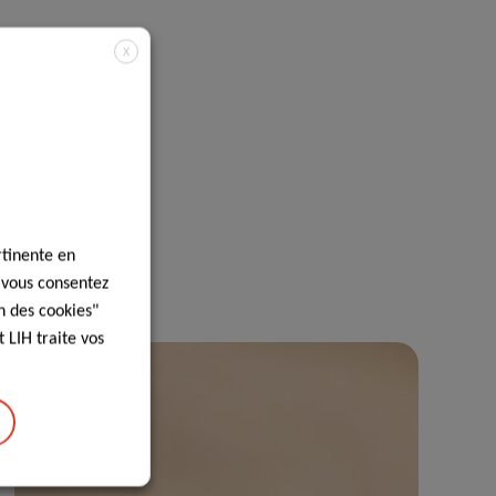
X
rtinente en
, vous consentez
n des cookies"
 LIH traite vos