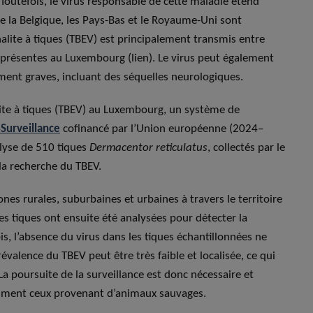
Toutefois, le virus responsable de cette maladie étend
e la Belgique, les Pays-Bas et le Royaume-Uni sont
phalite à tiques (TBEV) est principalement transmis entre
 présentes au Luxembourg (lien). Le virus peut également
ment graves, incluant des séquelles neurologiques.
lite à tiques (TBEV) au Luxembourg, un système de
Surveillance
cofinancé par l’Union européenne (2024–
alyse de 510 tiques
Dermacentor reticulatus
, collectés par le
la recherche du TBEV.
nes rurales, suburbaines et urbaines à travers le territoire
s tiques ont ensuite été analysées pour détecter la
is, l’absence du virus dans les tiques échantillonnées ne
valence du TBEV peut être très faible et localisée, ce qui
La poursuite de la surveillance est donc nécessaire et
tamment ceux provenant d’animaux sauvages.