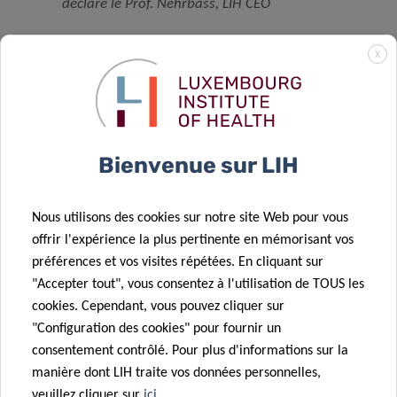
déclare le Prof. Nehrbass, LIH CEO
X
«
En effet, nous avons déjà démontré la valeur ajoutée de
nos services et de notre expertise, ayant participé
récemment à plusieurs projets et essais cliniques
internationaux, de SCOL et PADOVA pour le traitement de
la maladie de Parkinson, à DISCOVERY pour le traitement
Bienvenue sur LIH
du COVID-19 pour n’en citer que quelques-uns, ainsi qu’à
des études futures dans les prochains mois »
,
ajoute-t-il.
Nous utilisons des cookies sur notre site Web pour vous
offrir l'expérience la plus pertinente en mémorisant vos
Pour rappel, le LCTR et ses équipes de support associées
préférences et vos visites répétées. En cliquant sur
sont ouverts à tous les hôpitaux, instituts de recherche et
"Accepter tout", vous consentez à l'utilisation de TOUS les
entreprises souhaitant réaliser des projets de recherche
cookies. Cependant, vous pouvez cliquer sur
translationnelle au Luxembourg, sous réserve de
"Configuration des cookies" pour fournir un
l’approbation préalable par un comité de sélection
consentement contrôlé. Pour plus d'informations sur la
translationnel dédié, et du financement du projet.
manière dont LIH traite vos données personnelles,
veuillez cliquer sur
ici
.