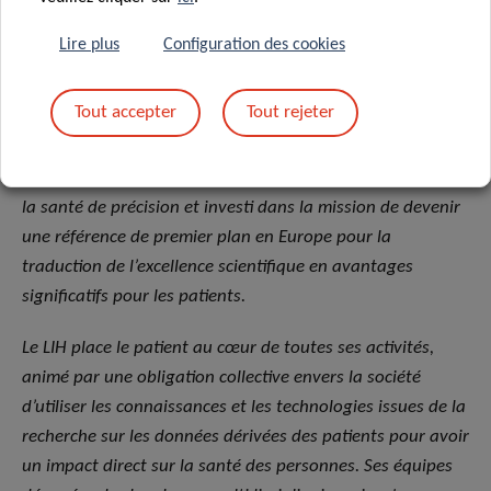
Le LCTR bénéficie d’un soutien financier du FEDER
Lire plus
Configuration des cookies
A propos du Luxembourg Institute of Health: Research
dedicated to life
Tout accepter
Tout rejeter
Le Luxembourg Institute of Health (LIH) est un
établissement public de recherche biomédicale focalisé sur
la santé de précision et investi dans la mission de devenir
une référence de premier plan en Europe pour la
traduction de l’excellence scientifique en avantages
significatifs pour les patients.
Le LIH place le patient au cœur de toutes ses activités,
animé par une obligation collective envers la société
d’utiliser les connaissances et les technologies issues de la
recherche sur les données dérivées des patients pour avoir
un impact direct sur la santé des personnes. Ses équipes