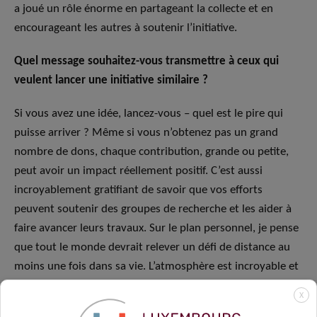
a joué un rôle énorme en partageant la collecte et en
encourageant les autres à soutenir l’initiative.
Quel message souhaitez-vous transmettre à ceux qui
veulent lancer une initiative similaire ?
Si vous avez une idée, lancez-vous – quel est le pire qui
puisse arriver ? Même si vous n’obtenez pas un grand
nombre de dons, chaque contribution, grande ou petite,
peut avoir un impact réellement positif. C’est aussi
incroyablement gratifiant de savoir que vos efforts
peuvent soutenir des groupes de recherche et les aider à
faire avancer leurs travaux. Sur le plan personnel, je pense
que tout le monde devrait relever un défi de distance au
moins une fois dans sa vie. L’atmosphère est incroyable et
la sensation de franchir la ligne d’arrivée est vraiment
X
inoubliable. Des initiatives comme celle-ci sont