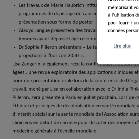
Les travaux de Marie Haubrich intitulés « Analyse compar
mémorisant vos 
programmes de dépistage du cancer et chez les personn
à l'utilisation
présentation sous forme de poster.
pour fournir un
Gladys Langue présentera des travaux tirés de sa thèse 
données personn
femmes ayant dépassé l’âge recommandé pour le dépist
Lire plus
Dr Sophie Pilleron présentera « Le fardeau du cancer che
projections à l’horizon 2050 ».
Lisa Zangarini a également reçu la confirmation que son tr
âgées : une revue exploratoire des applications cliniques 
pour une présentation orale lors de la conférence de l’Or
travail, mené par Lisa en collaboration avec le Dr India Pin
Pilleron, sera présenté à Paris en juillet prochain. Lors de 
Éthique et principes de décolonisation en santé mondiale 
d’intérêt spécial sur la santé mondiale de l’Association eu
cliniciens en début de carrière pour discuter des moyens d’a
médecine générale à l’échelle mondiale.