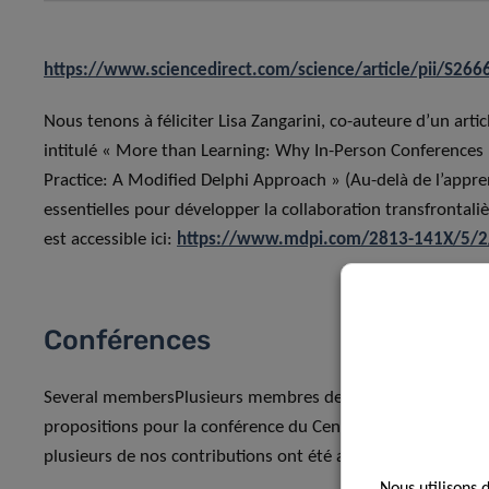
https://www.sciencedirect.com/science/article/pii/S2
Nous tenons à féliciter Lisa Zangarini, co-auteure d’un artic
intitulé « More than Learning: Why In-Person Conferences 
Practice: A Modified Delphi Approach » (Au-delà de l’appre
essentielles pour développer la collaboration transfrontal
est accessible ici:
https://www.mdpi.com/2813-141X/5/2
Conférences
Several membersPlusieurs membres de notre équipe ont reç
propositions pour la conférence du Centre international de 
plusieurs de nos contributions ont été acceptées :
Nous utilisons 