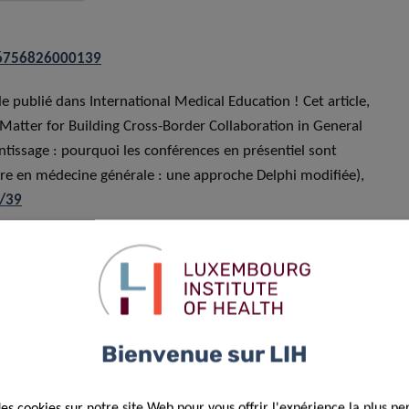
666756826000139
le publié dans International Medical Education ! Cet article,
Matter for Building Cross-Border Collaboration in General
ntissage : pourquoi les conférences en présentiel sont
ière en médecine générale : une approche Delphi modifiée),
/39
u de bonnes nouvelles ! Suite à la soumission de nos
Bienvenue sur LIH
recherche sur le cancer (CIRC), qui se tiendra en mai 2026,
des cookies sur notre site Web pour vous offrir l'expérience la plus pe