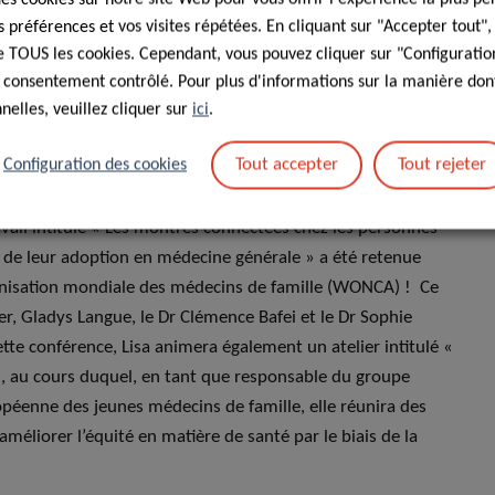
ative des profils de cancer chez les adultes ciblés par les
préférences et vos visites répétées. En cliquant sur "Accepter tout"
es âgées en Europe » ont été acceptés pour une
 de TOUS les cookies. Cependant, vous pouvez cliquer sur "Configuratio
 consentement contrôlé. Pour plus d'informations sur la manière dont
de doctorat intitulés « Recours à la mammographie chez les
elles, veuillez cliquer sur
ici
.
age du cancer du sein en Europe en 2019 ».
Tout accepter
Tout rejeter
Configuration des cookies
z les personnes âgées en Asie : tendances actuelles et
avail intitulé « Les montres connectées chez les personnes
et de leur adoption en médecine générale » a été retenue
ganisation mondiale des médecins de famille (WONCA) ! Ce
ker, Gladys Langue, le Dr Clémence Bafei et le Dr Sophie
cette conférence, Lisa animera également un atelier intitulé «
», au cours duquel, en tant que responsable du groupe
ropéenne des jeunes médecins de famille, elle réunira des
méliorer l’équité en matière de santé par le biais de la