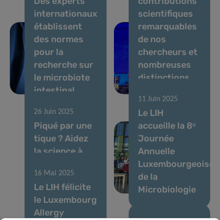
Des experts
contributions
internationaux
scientifiques
établissent
remarquables
des normes
de nos
pour la
chercheurs et
recherche sur
nombreuses
le microbiote
distinctions
intestinal
pour le LIH
11 Juin 2025
Le LIH
26 Juin 2025
Piqué par une
accueille la 8ᵉ
tique ? Aidez
Journée
la science à
Annuelle
comprendre
Luxembourgeoise
16 Mai 2025
ce qui se
de la
Le LIH félicite
passe ensuite
Microbiologie
le Luxembourg
Allergy