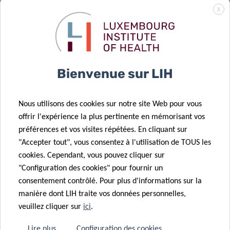
Network (LAN)
14 Mai 2025
X
pour ses 10
Des
ans de
scientifiques
plaidoyer et de
luxembourgeois
soutien à la
déchiffrent le
Bienvenue sur LIH
communauté
GPS cellulaire
10 Avr 2025
Nous utilisons des cookies sur notre site Web pour vous
COVID-PATH :
07 Mai 2025
offrir l'expérience la plus pertinente en mémorisant vos
04 Déc 2024
Surveillance
Lever le voile
préférences et vos visites répétées. En cliquant sur
L’enquête
renforcée du
sur le rôle de
"Accepter tout", vous consentez à l'utilisation de TOUS les
luxembourgeoise
virus du Nil
l’intestin dans
cookies. Cependant, vous pouvez cliquer sur
sur l’hépatite
occidental au
la COVID-19 et
"Configuration des cookies" pour fournir un
C citée comme
Luxembourg
le COVID long
consentement contrôlé. Pour plus d'informations sur la
exemple de
21 Fév 2025
manière dont LIH traite vos données personnelles,
04 Déc 2024
Pas de grippe
bonne
veuillez cliquer sur
ici
.
Une nouvelle
aviaire
pratique pour
avancée dans
02 Déc 2024
détectée chez
la surveillance
Lire plus
Configuration des cookies