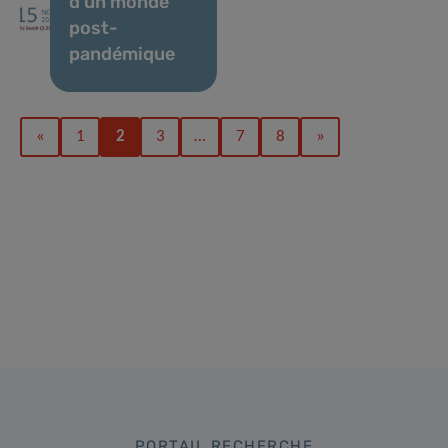
d’un monde
post-
pandémique
«
1
2
3
…
7
8
»
PORTAIL RECHERCHE