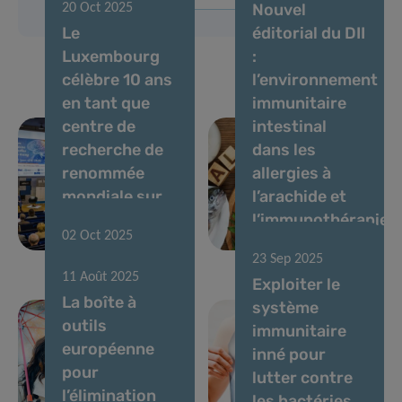
Nouvel
20 Oct 2025
Le
éditorial du DII
Luxembourg
:
célèbre 10 ans
l’environnement
en tant que
immunitaire
centre de
intestinal
recherche de
dans les
renommée
allergies à
mondiale sur
l’arachide et
la maladie de
l’immunothérapie
02 Oct 2025
Parkinson
orale
Lutter contre
23 Sep 2025
11 Août 2025
les allergies
Exploiter le
La boîte à
avec précision
système
outils
: comment les
immunitaire
européenne
omiques
inné pour
pour
transforment
lutter contre
l’élimination
la pratique
les bactéries