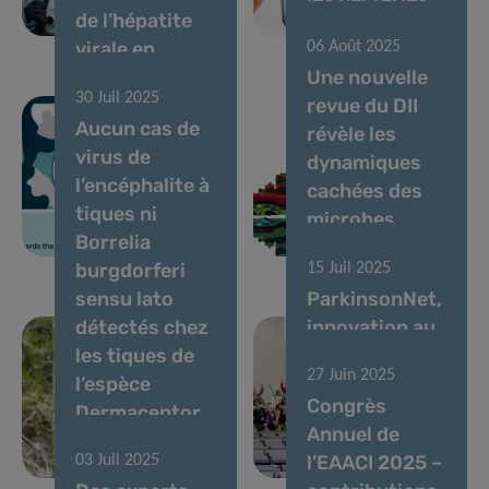
de l’hépatite
clinique
multirésistantes
virale en
06 Août 2025
prison : le
Une nouvelle
30 Juil 2025
Luxembourg
revue du DII
Aucun cas de
cité comme
révèle les
virus de
meilleur
dynamiques
l’encéphalite à
exemple de
cachées des
tiques ni
modèles de
microbes
Borrelia
soins
intestinaux
burgdorferi
15 Juil 2025
sensu lato
ParkinsonNet,
détectés chez
innovation au
les tiques de
Luxembourg,
27 Juin 2025
l’espèce
cherche à
Congrès
Dermacentor
recruter de
Annuel de
reticulatus au
nouveaux
l’EAACI 2025 –
03 Juil 2025
Luxembourg
membres