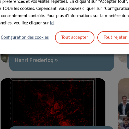
préférences et vos visites répétées. En cliquant sur "Accepter tout"
 de TOUS les cookies. Cependant, vous pouvez cliquer sur "Configuratio
 consentement contrôlé. Pour plus d'informations sur la manière dont
elles, veuillez cliquer sur
ici
.
04 Jan 2021
Tout accepter
Tout rejeter
Configuration des cookies
Un chercheur du LIH remporte le prix
international « Prix du Fonds Léon et
Henri Fredericq »