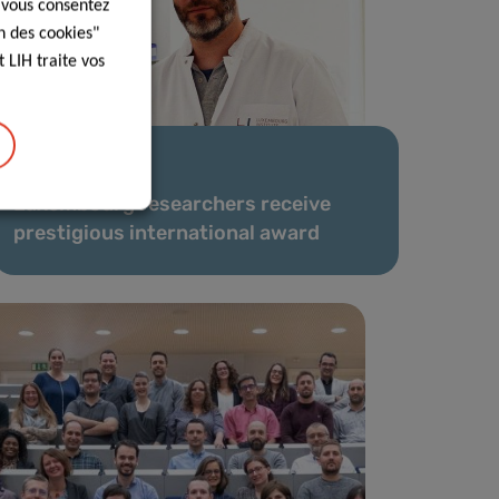
, vous consentez
n des cookies"
 LIH traite vos
08 Déc 2020
Luxembourg researchers receive
prestigious international award