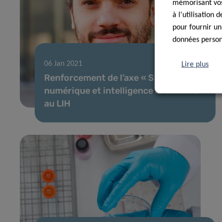
mémorisant vos 
à l'utilisation
pour fournir un
données personn
06 Jan 2021
Lire plus
Renforcement de l’axe « Santé
numérique et intelligence artificielle »
au LIH