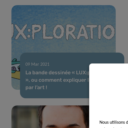
09 Mar 2021
La bande dessinée « LUX:plorations
», ou comment expliquer la science
par l’art !
Nous utilisons 