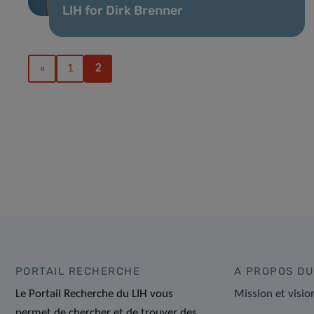
LIH for Dirk Brenner
«
1
2
PORTAIL RECHERCHE
A PROPOS DU
Le Portail Recherche du LIH vous
Mission et visio
permet de chercher et de trouver des