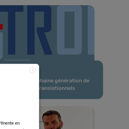
X
02 Fév 2021
Former la prochaine génération de
scientifiques translationnels
rtinente en