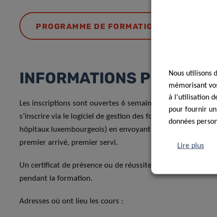
PROGRAMME DE FORMATION 2026
INFORMATIONS PRATIQU
Nous utilisons 
mémorisant vos 
à l'utilisation
Les inscriptions sont ouvertes 6 semaines avant le début d
pour fournir un
s’inscrire via le logiciel de gestion des formations internes
données personn
hôpitaux luxembourgeois) en envoyant un e-mail à
format
premier arrivé, premier servi.
Lire plus
Un certificat de présence ou de réussite peut être délivré. 
pendant la formation.
Adresses où ont lieu les cours :