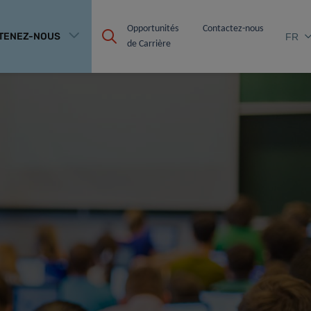
Opportunités 
Contactez-nous
TENEZ-NOUS
FR
de Carrière