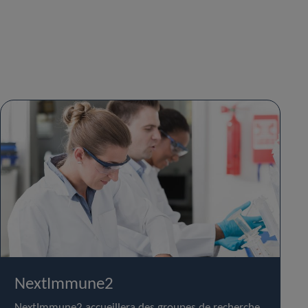
NextImmune2
NextImmune2 accueillera des groupes de recherche