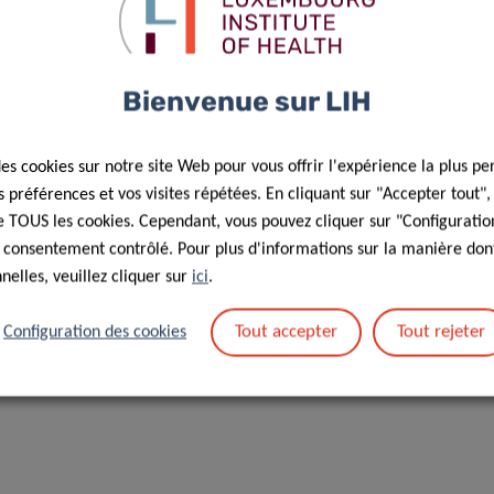
Bienvenue sur LIH
ES
des cookies sur notre site Web pour vous offrir l'expérience la plus pe
préférences et vos visites répétées. En cliquant sur "Accepter tout"
 de TOUS les cookies. Cependant, vous pouvez cliquer sur "Configuratio
u cours et closes 1 semaine avant. Le personnel du LIH doit
 consentement contrôlé. Pour plus d'informations sur la manière dont
 et les participants externes (des instituts de recherche ou
elles, veuillez cliquer sur
ici
.
ion@lih.lu
. Les places sont attribuées selon le principe du
Tout accepter
Tout rejeter
Configuration des cookies
Celui-ci peut être demandé sur la feuille de signatures