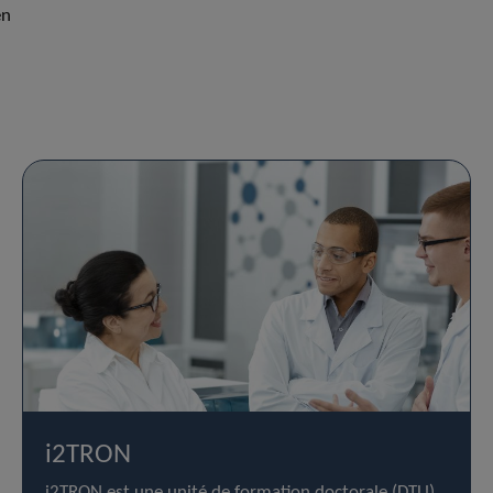
en
i2TRON
i2TRON est une unité de formation doctorale (DTU)