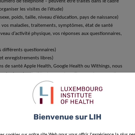
uméro de téléphone – peuvent être traités dans le cadre
rganiser les visites de l’étude)
e, poids, taille, niveau d’éducation, pays de naissance)
 à vos maladies, traitements, symptômes, état de santé
iveau d’activité physique, vos réponses aux questionnaires,
 différents questionnaires)
et enregistrements libres)
ions de santé Apple Health, Google Health ou Withings, nous
our les besoins de l’étude : nombre d’heures de sommeil,
ée et votre rythme cardiaque (rythme cardiaque moyen,
e vous pouvez désactiver ce couplage à tout moment.
gence Artificielle pour identifier des signes vocaux
t différentes pathologies et à différents symptômes. Cette
Bienvenue sur LIH
n aucun cas utilisée pour prendre des décisions vous
comportements et attitudes personnels.
des cookies sur notre site Web pour vous offrir l'expérience la plus pe