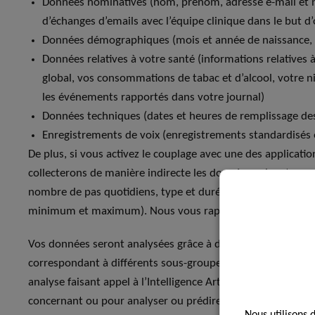
Données nominatives (nom, prénom, adresse e-mail et n
d’échanges d’emails avec l’équipe clinique dans le but d’o
Données démographiques (mois et année de naissance, sex
Données relatives à votre santé (informations relatives
global, vos consommations de tabac et d’alcool, votre n
les événements rapportés dans votre journal)
Données techniques (dates et heures de remplissage des
Enregistrements de voix (enregistrements standardisés 
De plus, si vous activez le couplage avec une des applicat
collecterons de manière indirecte les données suivantes p
nombre de pas quotidiens, type et durée d’activité réalis
minimum et maximum). Nous vous rappelons cependant qu
Vos données seront analysées grâce à des méthodes d’Intelli
correspondant à différents sous-groupes de personnes ayan
analyse faisant appel à l’Intelligence Artificielle ne sera e
concernant ou pour analyser ou prédire vos préférences, 
Nous utilisons 