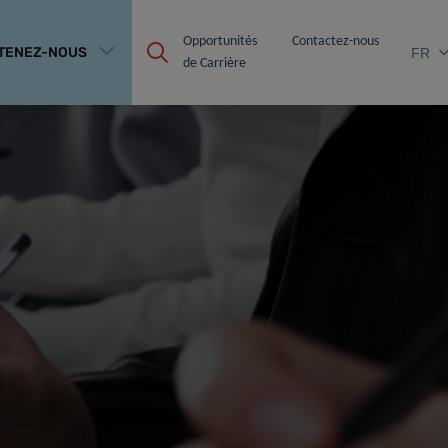
Opportunités 
Contactez-nous
TENEZ-NOUS
FR
de Carrière