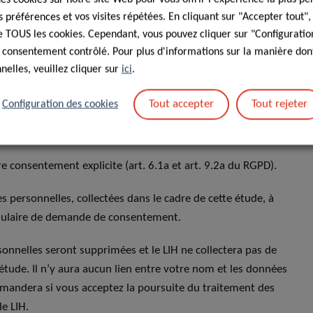
préférences et vos visites répétées. En cliquant sur "Accepter tout"
le type d’appareil ou le serveur que vous utilisez en
 de TOUS les cookies. Cependant, vous pouvez cliquer sur "Configuratio
 consentement contrôlé. Pour plus d'informations sur la manière dont
elles, veuillez cliquer sur
ici
.
ALE TRAITONS-NOUS VOS
Tout accepter
Tout rejeter
Configuration des cookies
re consentement explicite (art. 6.1a et art. 9.2a du RGPD).
s personnelles, collectées dans le cadre de cette étude, à
ormulaire de demande de consentement.
sonnelles seront supprimées et le LIH ne collectera pas de
tude. Il n’y aura aucun lien entre votre nom et les données
emandera si vous acceptez la poursuite du traitement des
le LIH.