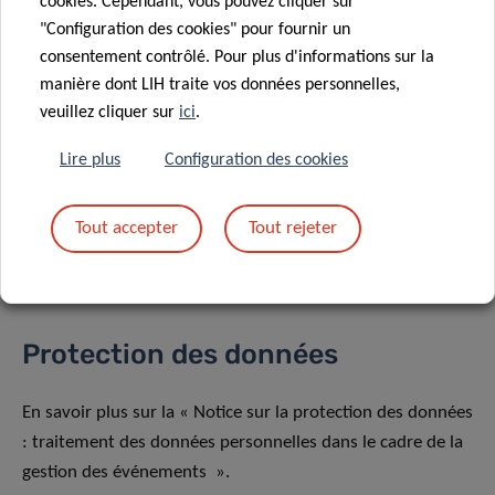
cookies. Cependant, vous pouvez cliquer sur
"Configuration des cookies" pour fournir un
consentement contrôlé. Pour plus d'informations sur la
manière dont LIH traite vos données personnelles,
veuillez cliquer sur
ici
.
Partagez sur
Lire plus
Configuration des cookies
Tout accepter
Tout rejeter
Protection des données
En savoir plus sur la « Notice sur la protection des données
: traitement des données personnelles dans le cadre de la
gestion des événements ».