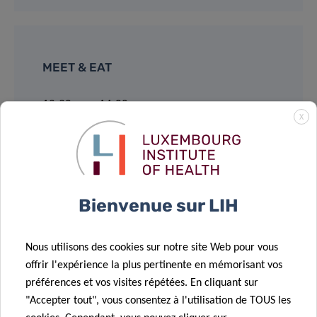
MEET & EAT
12:30pm – 14:00pm
X
House of BioHealth
Salle Françoise Barré Sinoussi
29, rue Henri Koch, L-4354 Esch-sur-Alzette
Bienvenue sur LIH
Light lunch provided – Registration mandatory
Nous utilisons des cookies sur notre site Web pour vous
offrir l'expérience la plus pertinente en mémorisant vos
préférences et vos visites répétées. En cliquant sur
Supported by:
"Accepter tout", vous consentez à l'utilisation de TOUS les