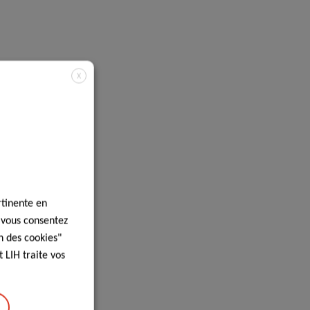
X
rtinente en
, vous consentez
n des cookies"
 LIH traite vos