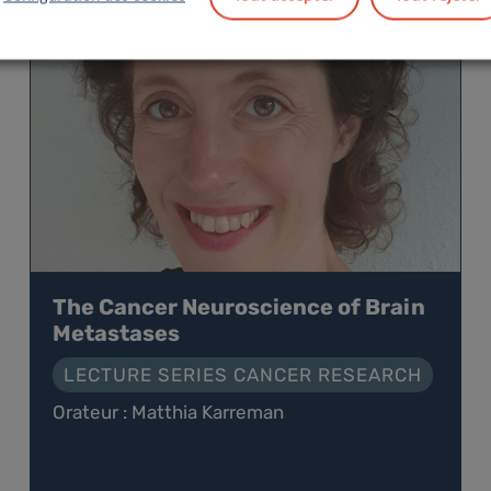
The Cancer Neuroscience of Brain
Metastases
LECTURE SERIES CANCER RESEARCH
Orateur : Matthia Karreman