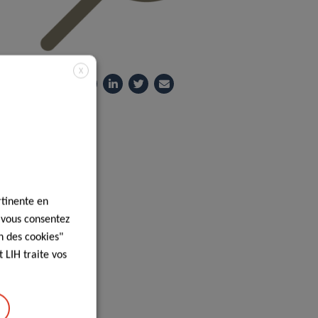
X
Partagez sur
rtinente en
, vous consentez
n des cookies"
 LIH traite vos