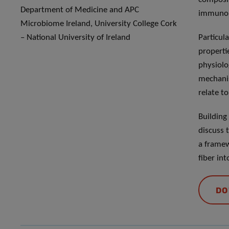
Department of Medicine and APC
immunome
Microbiome Ireland, University College Cork
– National University of Ireland
Particul
propertie
physiolo
mechani
relate t
Building
discuss 
a framew
fiber int
DO