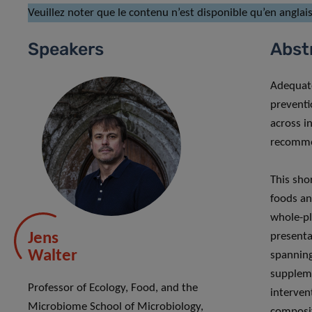
Veuillez noter que le contenu n’est disponible qu’en anglais
Speakers
Abst
Adequate 
preventi
across i
recomme
This sho
foods an
whole-pl
Jens
presentat
Walter
spanning
supplem
Professor of Ecology, Food, and the
intervent
Microbiome School of Microbiology,
composit