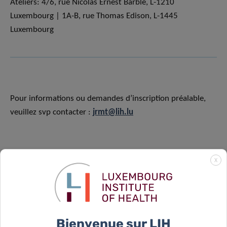
Ateliers: 4/6, rue Nicolas Ernest Barblé, L-1210
Luxembourg | 1A-B, rue Thomas Edison, L-1445
Luxembourg
Pour informations ou demandes d’inscription préalable,
veuillez svp contacter :
jrmt@lih.lu
X
Bienvenue sur LIH