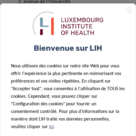
2, avenue de l’Université
L-4365 Esch-sur-Alzette
X
LECTURE:
11:00am – 12:00pm
Please note that registration is mandatory by
Bienvenue sur LIH
sending an email to
michelle.roderes@lih.lu
or
carole.weis@lih.lu
Nous utilisons des cookies sur notre site Web pour vous
offrir l'expérience la plus pertinente en mémorisant vos
préférences et vos visites répétées. En cliquant sur
"Accepter tout", vous consentez à l'utilisation de TOUS les
cookies. Cependant, vous pouvez cliquer sur
MEET & EAT
"Configuration des cookies" pour fournir un
consentement contrôlé. Pour plus d'informations sur la
12:15pm – 13:15pm
light lunch provided
manière dont LIH traite vos données personnelles,
veuillez cliquer sur
ici
.
University of Luxembourg, Campus Belval
Coffee Lounge, 2nd Floor BT1