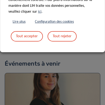
En savoir plus sur la « Notice sur la protection des données
manière dont LIH traite vos données personnelles,
: traitement des données personnelles dans le cadre de la
veuillez cliquer sur
ici
.
gestion des événements ».
Lire plus
Configuration des cookies
CONFIDENTIALITÉ DES DONNÉES
Tout accepter
Tout rejeter
Événements à venir