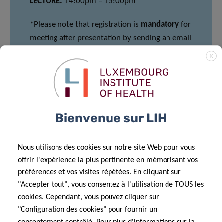
LECTURE:
14:00pm – 15:00pm
*Please note that registration is
mandatory
for
meeting after presentation by sending an email
to
Florence.Henry@lih.lu
X
Partagez sur
Bienvenue sur LIH
Nous utilisons des cookies sur notre site Web pour vous
offrir l'expérience la plus pertinente en mémorisant vos
préférences et vos visites répétées. En cliquant sur
"Accepter tout", vous consentez à l'utilisation de TOUS les
cookies. Cependant, vous pouvez cliquer sur
Protection des données
"Configuration des cookies" pour fournir un
consentement contrôlé. Pour plus d'informations sur la