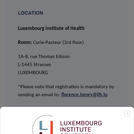
LOCATION
Luxembourg Institute of Health
Room:
Curie-Pasteur (3rd floor)
1A-B, rue Thomas Edison
L-1445 Strassen
LUXEMBOURG
*Please note that registration is mandatory by
sending an email to:
florence.henry@lih.lu
X
Supported by: