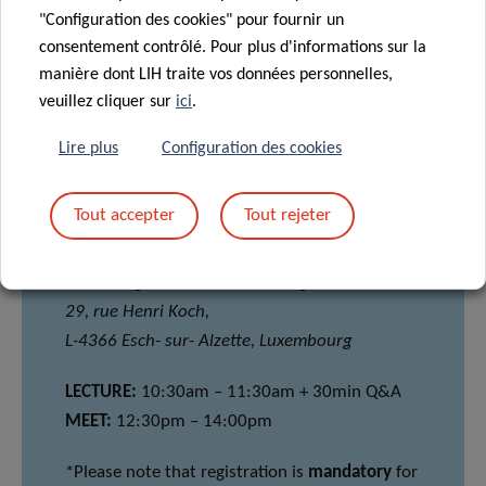
"Configuration des cookies" pour fournir un
consentement contrôlé. Pour plus d'informations sur la
manière dont LIH traite vos données personnelles,
veuillez cliquer sur
ici
.
Lire plus
Configuration des cookies
LOCATION
Tout accepter
Tout rejeter
House of BioHealth
Room: Big conference room at ground floor
29, rue Henri Koch,
L-4366 Esch- sur- Alzette, Luxembourg
LECTURE:
10:30am – 11:30am + 30min Q&A
MEET:
12:30pm – 14:00pm
*Please note that registration is
mandatory
for