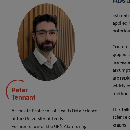
Abst
Estimati
applied h
notorious
Contempo
graphs, 
non-expe
assumpti
are rapid
widely a
Peter
methods
Tennant
This tal
Associate Professor of Health Data Science
science o
at the University of Leeds
graphs.
Former fellow of the UK’s Alan Turing