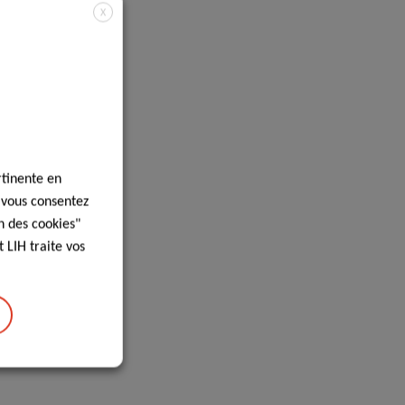
X
rtinente en
, vous consentez
n des cookies"
 LIH traite vos