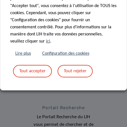
"Accepter tout", vous consentez à l'utilisation de TOUS les
cookies. Cependant, vous pouvez cliquer sur
"Configuration des cookies" pour fournir un
consentement contrôlé. Pour plus d'informations sur la
manière dont LIH traite vos données personnelles,
Inscrivez-vous à la
veuillez cliquer sur
ici
.
newsletter du LIH
Lire plus
Configuration des cookies
Tout accepter
Tout rejeter
Portail Recherche
Le Portail Recherche du LIH
vous permet de chercher et de