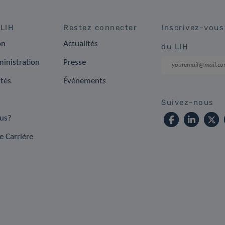
 LIH
Restez connecter
Inscrivez-vous
on
Actualités
du LIH
inistration
Presse
ités
Événements
s
Suivez-nous
us?
e Carrière