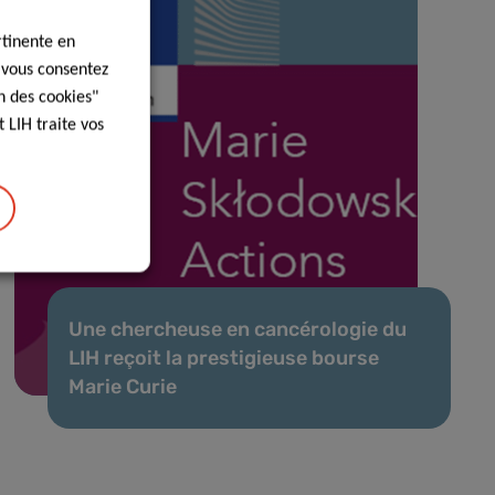
rtinente en
, vous consentez
n des cookies"
 LIH traite vos
Une chercheuse en cancérologie du
LIH reçoit la prestigieuse bourse
Marie Curie