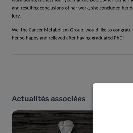
work during the last four years at the DoCR. After Catheri
and resulting conclusions of her work, she concluded her de
jury.
We, the Cancer Metabolism Group, would like to congratula
her so happy and relieved after having graduated PhD!
Actualités associées