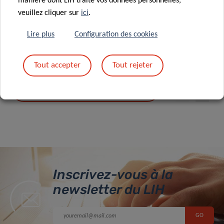
manière dont LIH traite vos données personnelles,
métastases
veuillez cliquer sur
ici
.
Lire plus
Configuration des cookies
Tout accepter
Tout rejeter
TOUTES LES ACTUALITÉS
Inscrivez-vous à la
newsletter du LIH