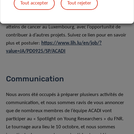
doctorant pour rejoindre notre équipe. Le poste consuste
Tout accepter
Tout rejeter
principalement sur l’analyse de larges jeux de données afin
d’étudier l’utilisation des soins de santé chez les patients
atteins de cancer au Luxembourg, avec l’opportunité de
contribuer à d’autres projets. Suivez ce lien pour en savoir
plus et postuler:
https://www.lih.lu/en/job/?
value=JA/PD0925/SP/ACADI
Communication
Nous avons été occupés à préparer plusieurs activités de
communication, et nous sommes ravis de vous annoncer
que de nombreux membres de l’équipe ACADI vont
participer au « Spotlight on Young Researchers » du FNR.
Le tournage aura lieu le 10 octobre, et nous sommes