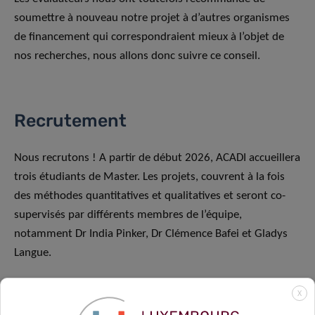
soumettre à nouveau notre projet à d’autres organismes
de financement qui correspondraient mieux à l’objet de
nos recherches, nous allons donc suivre ce conseil.
Recrutement
Nous recrutons ! A partir de début 2026, ACADI accueillera
trois étudiants de Master. Les projets, couvrent à la fois
des méthodes quantitatives et qualitatives et seront co-
supervisés par différents membres de l’équipe,
notamment Dr India Pinker, Dr Clémence Bafei et Gladys
Langue.
Pour en savoir plus sur ces postes et les modalités de
X
candidature, consultez les liens ci-dessous :