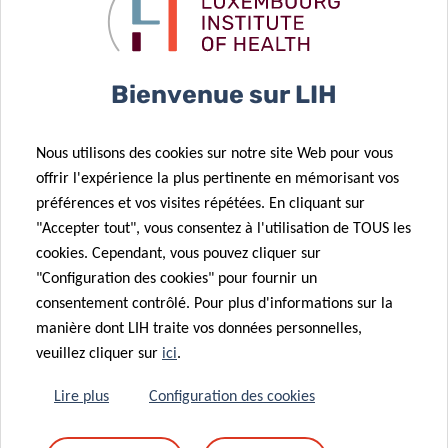
Futures recherches sur le traitement du cancer
colorectal :
https://www.lih.lu/en/job/?value=CB
Conception qualitative conjointe d’une recherche sur la
Bienvenue sur LIH
prise de décision en matière de traitement du cancer,
avec le soutien de ThinkPink Luxembourg :
Nous utilisons des cookies sur notre site Web pour vous
https://www.lih.lu/en/job/?value=IP
offrir l'expérience la plus pertinente en mémorisant vos
Analyse Colive Cancer des facteurs influençant le
préférences et vos visites répétées. En cliquant sur
diagnostic :
https://www.lih.lu/en/job/?value=GL
"Accepter tout", vous consentez à l'utilisation de TOUS les
Pour illustrer l’impact d’une collaboration dans notre
cookies. Cependant, vous pouvez cliquer sur
équipe, notre ancienne stagiaire, Ornela Siapdje, a
"Configuration des cookies" pour fournir un
récemment soutenu sa thèse de Master et reçu des
consentement contrôlé. Pour plus d'informations sur la
manière dont LIH traite vos données personnelles,
commentaires très positifs de la part du jury. Ne manquez
veuillez cliquer sur
ici
.
donc pas l’occasion de travailler avec nous !
Lire plus
Configuration des cookies
Pour ceux qui sont un peu plus avancés dans leur carrière
dans la recherche, nous recrutons également un post-