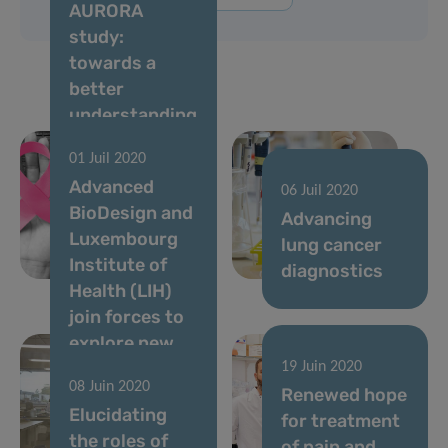
AURORA
study:
towards a
better
understanding
of the
01 Juil 2020
molecular
Advanced
changes
06 Juil 2020
BioDesign and
driving
Advancing
Luxembourg
metastatic
lung cancer
Institute of
breast cancer
diagnostics
Health (LIH)
join forces to
explore new
therapeutic
19 Juin 2020
08 Juin 2020
strategies for
Renewed hope
Elucidating
overcoming
for treatment
the roles of
tumor
of pain and