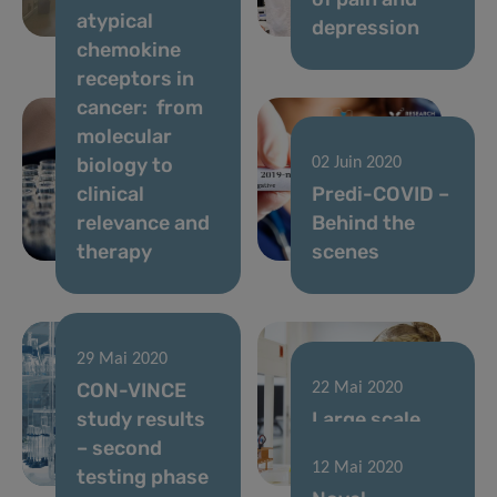
atypical
resistance
depression
chemokine
receptors in
cancer: from
molecular
biology to
02 Juin 2020
clinical
Predi-COVID –
relevance and
Behind the
therapy
scenes
29 Mai 2020
CON-VINCE
22 Mai 2020
study results
Large scale
– second
COVID-19
12 Mai 2020
testing phase
testing