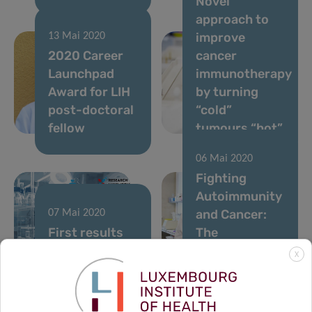
Novel
approach to
improve
13 Mai 2020
2020 Career
cancer
Launchpad
immunotherapy
Award for LIH
by turning
post-doctoral
“cold”
fellow
tumours “hot”
06 Mai 2020
Fighting
Autoimmunity
and Cancer:
07 Mai 2020
First results
The
of the CON-
Nutritional
X
VINCE study
Key