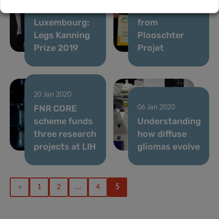
cancer in
a donation
Luxembourg:
from
Legs Kanning
Plooschter
Prize 2019
Projet
20 Jan 2020
FNR CORE
06 Jan 2020
scheme funds
Understanding
three research
how diffuse
projects at LIH
gliomas evolve
«
1
2
…
4
5