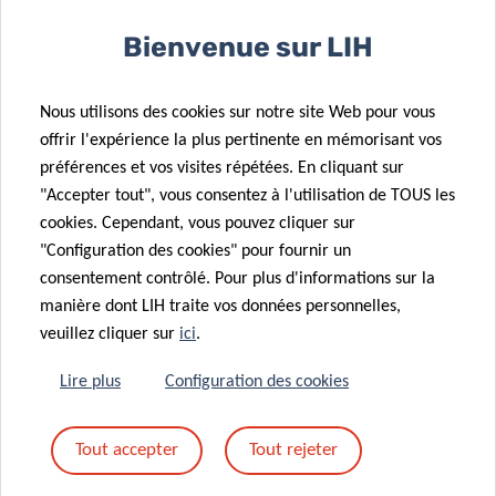
28 Avr 2020
First PhD
24 Avr 2020
Bienvenue sur LIH
defence under
Predicting the
CANBIO
severity of
Nous utilisons des cookies sur notre site Web pour vous
training
COVID-19
offrir l'expérience la plus pertinente en mémorisant vos
27 Fév 2020
programme
infection
préférences et vos visites répétées. En cliquant sur
Supporting
"Accepter tout", vous consentez à l'utilisation de TOUS les
translational
cookies. Cependant, vous pouvez cliquer sur
medicine
07 Fév 2020
"Configuration des cookies" pour fournir un
through
Advancing
consentement contrôlé. Pour plus d'informations sur la
capacity
proteomics
manière dont LIH traite vos données personnelles,
building:
through
veuillez cliquer sur
ici
.
EATRIS-Plus
industrial
kicks off
collaborations
Lire plus
Configuration des cookies
20 Jan 2020
Leukaemia
Tout accepter
Tout rejeter
research
29 Jan 2020
Defeating
supported by