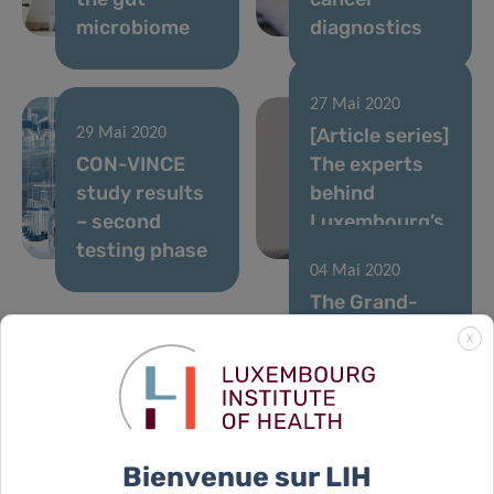
microbiome
diagnostics
27 Mai 2020
[Article series]
29 Mai 2020
CON-VINCE
The experts
study results
behind
– second
Luxembourg’s
testing phase
Covid-19 fight
04 Mai 2020
The Grand-
Ducal couple
X
behind
Luxembourg’s
07 Mai 2020
First results
biomedical
of the CON-
research
Bienvenue sur LIH
VINCE study
scene