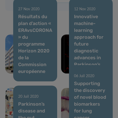
27 Nov 2020
12 Nov 2020
Résultats du
Innovative
plan d’action «
machine-
ERAvsCORONA
learning
» du
approach for
programme
future
Horizon 2020
diagnostic
de la
advances in
Commission
Parkinson’s
européenne
disease
06 Juil 2020
Supporting
the discovery
of novel blood
20 Juil 2020
Parkinson’s
biomarkers
disease and
for lung
the gut
cancer