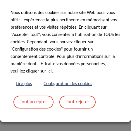
23 Avr 2020
André Losch
08 Avr 2020
Nous utilisons des cookies sur notre site Web pour vous
Fondation
Testing
offrir l'expérience la plus pertinente en mémorisant vos
supports
asymptomatic
préférences et vos visites répétées. En cliquant sur
research on
individuals to
"Accepter tout", vous consentez à l'utilisation de TOUS les
COVID-19 with
assess COVID-
cookies. Cependant, vous pouvez cliquer sur
a generous
19 spread in
"Configuration des cookies" pour fournir un
donation
Luxembourg
consentement contrôlé. Pour plus d'informations sur la
manière dont LIH traite vos données personnelles,
veuillez cliquer sur
ici
.
«
1
2
3
Lire plus
Configuration des cookies
Tout accepter
Tout rejeter