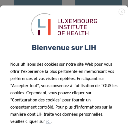
16 Jan 2023
16 Mar 2022
X
Think Pink Lux
Think Pink Lux
décerne le prix
« Prix Marian
Marian Aldred
Aldred »
à des
décerné aux
chercheurs du
chercheurs du
Bienvenue sur LIH
LIH
LIH
26 Avr 2021
Nous utilisons des cookies sur notre site Web pour vous
Le prix «
offrir l'expérience la plus pertinente en mémorisant vos
Marian Aldred
10 Jan 2022
préférences et vos visites répétées. En cliquant sur
Prix
» de Think
"Accepter tout", vous consentez à l'utilisation de TOUS les
d’excellence
Pink Lux
cookies. Cependant, vous pouvez cliquer sur
de thèse pour
décerné à des
"Configuration des cookies" pour fournir un
Hannah
chercheurs du
consentement contrôlé. Pour plus d'informations sur la
Wurzer
LIH
manière dont LIH traite vos données personnelles,
veuillez cliquer sur
ici
.