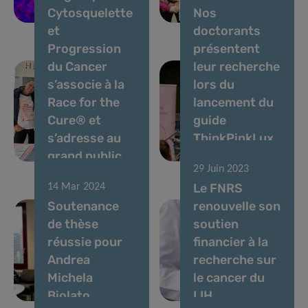
Cytosquelette
Nos
immunitaire
le cancer
et
doctorants
Progression
présentent
du Cancer
leur recherche
s’associe à la
lors du
Race for the
lancement du
Cure® et
guide
s’adresse au
ThinkPinkLux
grand public
sur le cancer
29 Juin 2023
Le FNRS
14 Mar 2024
Soutenance
renouvelle son
de thèse
soutien
réussie pour
financier à la
Andrea
recherche sur
Michela
le cancer du
Biolato
LIH