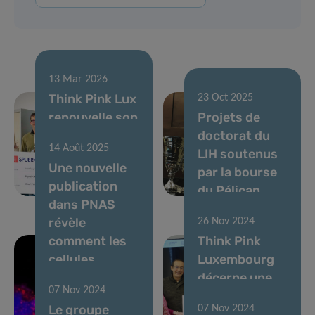
13 Mar 2026
Think Pink Lux
23 Oct 2025
renouvelle son
Projets de
soutien à la
doctorat du
14 Août 2025
recherche
LIH soutenus
Une nouvelle
contre le
par la bourse
publication
cancer au LIH
du Pélican
dans PNAS
révèle
26 Nov 2024
comment les
Think Pink
cellules
Luxembourg
cancéreuses
décerne une
07 Nov 2024
échappent au
bourse pour la
Le groupe
07 Nov 2024
système
recherche sur