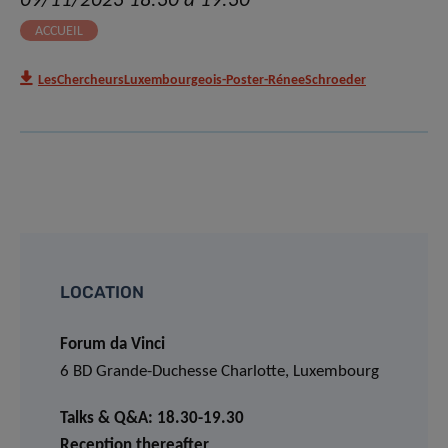
09/11/2023 18:30 à 19:30
ACCUEIL
LesChercheursLuxembourgeois-Poster-RéneeSchroeder
LOCATION
Forum da Vinci
6 BD Grande-Duchesse Charlotte, Luxembourg
Talks & Q&A: 18.30-19.30
Reception thereafter