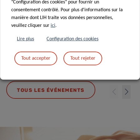
"Configuration des cookies" pour fournir un
burden of cancer: evidence and
consentement contrôlé. Pour plus d'informations sur la
estimates from epidemiological
manière dont LIH traite vos données personnelles,
studies
veuillez cliquer sur
ici
.
EPIDEMIOLOGY & PREVENTION
Lire plus
Configuration des cookies
Orateur : Dr. Harriet Rumgay
10/09/2026 11:00
Tout accepter
Tout rejeter
TOUS LES ÉVÉNEMENTS